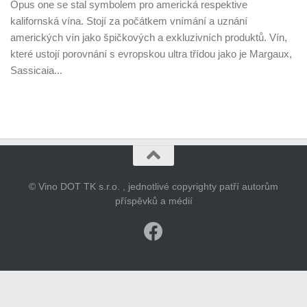
Opus one se stal symbolem pro americká respektive
kalifornská vína. Stojí za počátkem vnímání a uznání
amerických vín jako špičkových a exkluzivních produktů. Vín,
které ustojí porovnání s evropskou ultra třídou jako je Margaux,
Sassicaia...
© Vino DOT TK s.r.o. , jednotlivé copyrighty patří autorům
příspěvků a médií