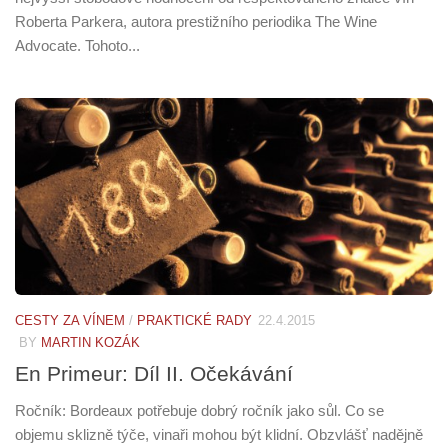
Roberta Parkera, autora prestižního periodika The Wine
Advocate. Tohoto...
CESTY ZA VÍNEM
/
PRAKTICKÉ RADY
22.4.2015
BY
MARTIN KOZÁK
En Primeur: Díl II. Očekávání
Ročník: Bordeaux potřebuje dobrý ročník jako sůl. Co se
objemu sklizně týče, vinaři mohou být klidní. Obzvlášť nadějně