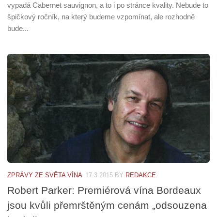
vypadá Cabernet sauvignon, a to i po stránce kvality. Nebude to
špičkový ročník, na který budeme vzpomínat, ale rozhodně
bude...
ZPRÁVY ZE SVĚTA VÍNA
17.3.2015
BY
REDAKCE
Robert Parker: Premiérová vína Bordeaux
jsou kvůli přemrštěným cenám „odsouzena