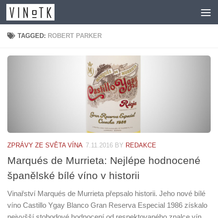
Skip to content
TAGGED:
ROBERT PARKER
ZPRÁVY ZE SVĚTA VÍNA
7.11.2016
BY
REDAKCE
Marqués de Murrieta: Nejlépe hodnocené
španělské bílé víno v historii
Vinařství Marqués de Murrieta přepsalo historii. Jeho nové bílé
víno Castillo Ygay Blanco Gran Reserva Especial 1986 získalo
nejvyšší stobodové hodnocení od respektovaného znalce vín