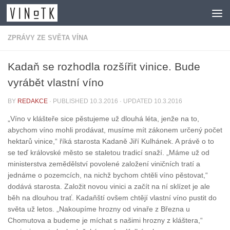
Skip to content
ZPRÁVY ZE SVĚTA VÍNA
Kadaň se rozhodla rozšířit vinice. Bude
vyrábět vlastní víno
BY
REDAKCE
· PUBLISHED
10.3.2016
· UPDATED
10.3.2016
„Víno v klášteře sice pěstujeme už dlouhá léta, jenže na to,
abychom víno mohli prodávat, musíme mít zákonem určený počet
hektarů vinice,“ říká starosta Kadaně Jiří Kulhánek. A právě o to
se teď královské město se staletou tradicí snaží. „Máme už od
ministerstva zemědělství povolené založení viničních tratí a
jednáme o pozemcích, na nichž bychom chtěli víno pěstovat,“
dodává starosta. Založit novou vinici a začít na ní sklízet je ale
běh na dlouhou trať. Kadaňští ovšem chtějí vlastní víno pustit do
světa už letos. „Nakoupíme hrozny od vinaře z Března u
Chomutova a budeme je míchat s našimi hrozny z kláštera,“