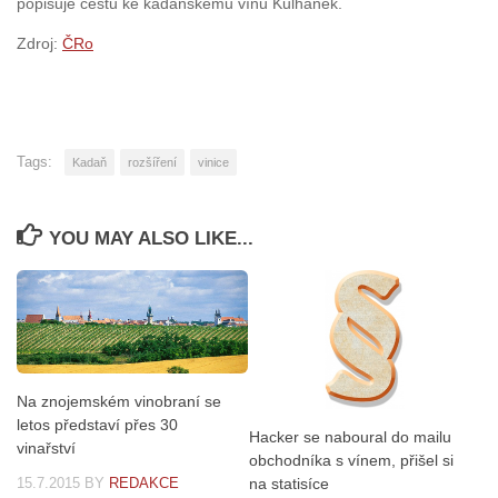
popisuje cestu ke kadaňskému vínu Kulhánek.
Zdroj:
ČRo
Tags:
Kadaň
rozšíření
vinice
YOU MAY ALSO LIKE...
Na znojemském vinobraní se
letos představí přes 30
Hacker se naboural do mailu
vinařství
obchodníka s vínem, přišel si
na statisíce
15.7.2015
BY
REDAKCE