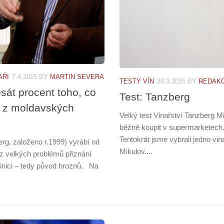
AŘI
7.4.2015
BY
MARTIN SEVERA
TESTY VÍN
30.3.2015
BY
REDAK
sát procent toho, co
Test: Tanzberg
í z moldavských
Velký test Vinařství Tanzberg M
běžně koupit v supermarketech.
Tentokrát jsme vybrali jedno vin
rg, založeno r.1999) vyrábí od
Mikulov....
 z velkých problémů přiznání
 vinici – tedy původ hroznů. Na