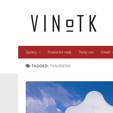
Skip to content
Zprávy
Praktické rady
Testy vín
Vinaři
TAGGED:
TANZBERG