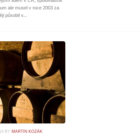
nějším lidem v ČR, spoluvlastnil
dium ale musel v roce 2003 za
i působil v...
14
BY
MARTIN KOZÁK