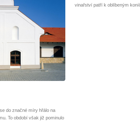
vinařství patří k oblíbeným ko
 se do značné míry hřálo na
mu. To období však již pominulo