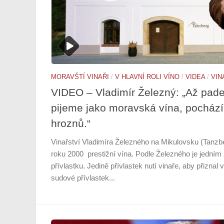
MORAVŠTÍ VINAŘI
/
V HLAVNÍ ROLI VÍNO
/
VIDEA
/
VIN
VIDEO – Vladimír Železný: „Až pade
pijeme jako moravská vína, pocház
hroznů.“
Vinařství Vladimíra Železného na Mikulovsku (Tanzbe
roku 2000 prestižní vína. Podle Železného je jedním
přívlastku. Jedině přívlastek nutí vinaře, aby přiznal
sudové přívlastek...