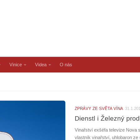
Vinice
Videa
O nás
ZPRÁVY ZE SVĚTA VÍNA
31.1.20
Dienstl i Železný prod
Vinařství exšéfa televize Nova 
vlastník vinařství, uhlobaron ze