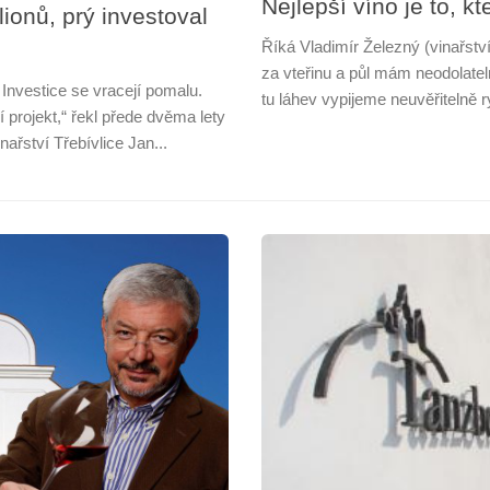
Nejlepší víno je to, k
ionů, prý investoval
Říká Vladimír Železný (vinařstv
za vteřinu a půl mám neodolatel
 Investice se vracejí pomalu.
tu láhev vypijeme neuvěřitelně r
í projekt,“ řekl přede dvěma lety
ařství Třebívlice Jan...