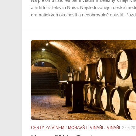
Na přelomu tisíciletí patřil Vladimír Železný k nejvliv
a řídil totiž televizi Nova. Nejsledovanější české mé
dramatických okolností a nedobrovolně opustit. Pozděj
CESTY ZA VÍNEM
/
MORAVŠTÍ VINAŘI
/
VINAŘI
27.6.20