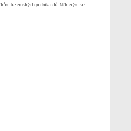
níčkům tuzemských podnikatelů. Některým se...