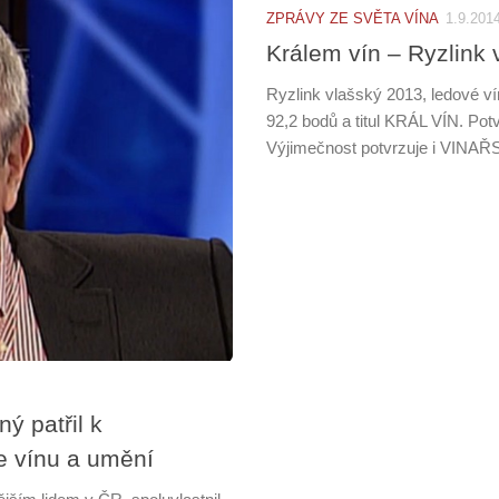
ZPRÁVY ZE SVĚTA VÍNA
1.9.201
Králem vín – Ryzlink
Ryzlink vlašský 2013, ledové
92,2 bodů a titul KRÁL VÍN. Potv
Výjimečnost potvrzuje i VINAŘS
ý patřil k
e vínu a umění