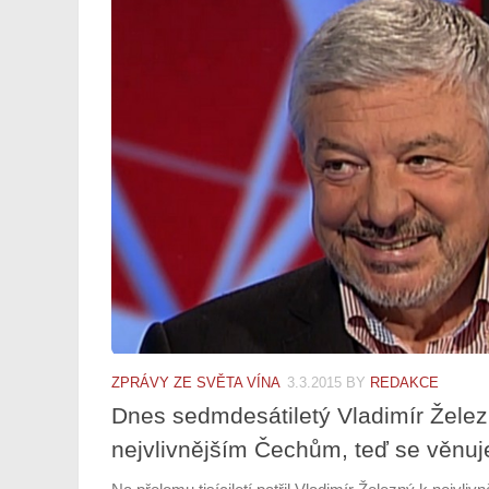
ZPRÁVY ZE SVĚTA VÍNA
3.3.2015
BY
REDAKCE
Dnes sedmdesátiletý Vladimír Železn
nejvlivnějším Čechům, teď se věnuj