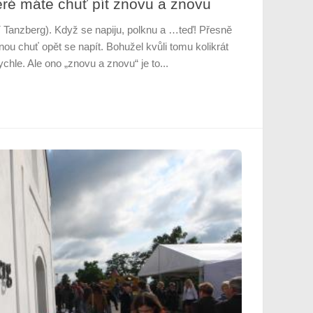
teré máte chuť pít znovu a znovu
í Tanzberg). Když se napiju, polknu a …teď! Přesně
nou chuť opět se napít. Bohužel kvůli tomu kolikrát
ychle. Ale ono „znovu a znovu“ je to...