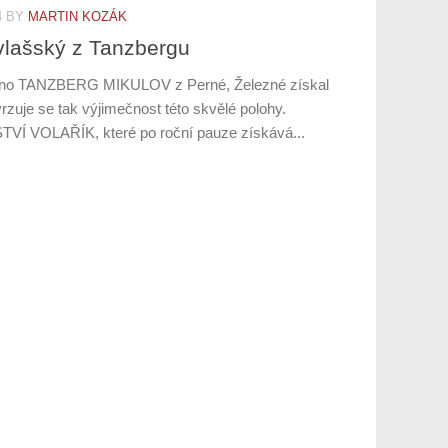
4
BY
MARTIN KOZÁK
 vlašský z Tanzbergu
 víno TANZBERG MIKULOV z Perné, Železné získal
rzuje se tak výjimečnost této skvělé polohy.
TVÍ VOLAŘÍK, které po roční pauze získává...