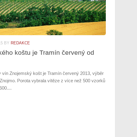
15
BY
REDAKCE
ho koštu je Tramín červený od
 vín Znojemský košt je Tramín červený 2013, výběr
 Znojmo. Porota vybrala vítěze z více než 500 vzorků
600....