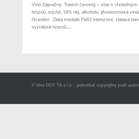
Víno Zápražný: Tramín červený – víno s chráněným
hroznů, suché, 14% obj. alkoholu, jihoslovenská vin
Ocenění: Zlatá medaile Paříž Intenzívní, zlatavá bar
vyzrálosti hroznů....
© Vino DOT TK s.r.o. , jednotlivé copyrighty patří aut