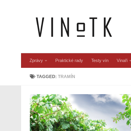
Skip to content
Zprávy
Praktické rady
Testy vín
Vinaři
TAGGED:
TRAMÍN