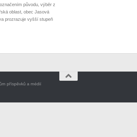
 označením původu, výběr z
ařská oblast, obec Jasová
va prozrazuje vyšší stupeň
orům příspěvků a médií