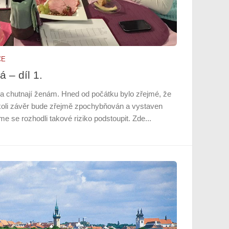
CE
 – díl 1.
vína chutnají ženám. Hned od počátku bylo zřejmé, že
ýkoli závěr bude zřejmě zpochybňován a vystaven
 se rozhodli takové riziko podstoupit. Zde...