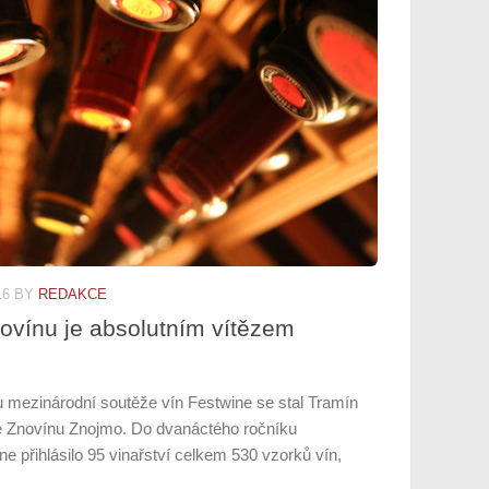
16
BY
REDAKCE
ovínu je absolutním vítězem
mezinárodní soutěže vín Festwine se stal Tramín
e Znovínu Znojmo. Do dvanáctého ročníku
e přihlásilo 95 vinařství celkem 530 vzorků vín,