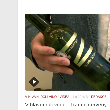
V HLAVNÍ ROLI VÍNO
/
VIDEA
11.9.2014
BY
REDAKCE
V hlavní roli víno – Tramín červený