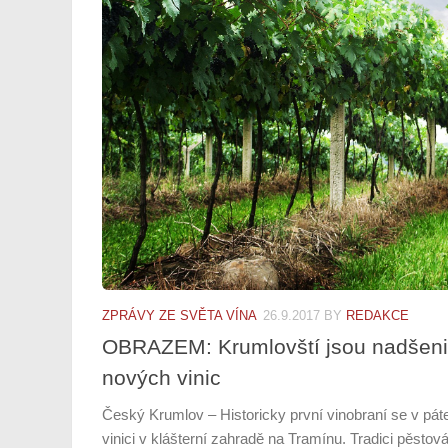
ZPRÁVY ZE SVĚTA VÍNA
26.9.2017
BY
REDAKCE
OBRAZEM: Krumlovští jsou nadšeni 
nových vinic
Český Krumlov – Historicky první vinobraní se v pát
vinici v klášterní zahradě na Tramínu. Tradici pěsto