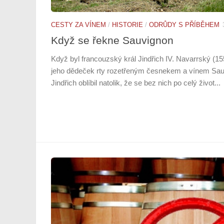
CESTY ZA VÍNEM
/
HISTORIE
/
ODRŮDY S PŘÍBĚHEM
Když se řekne Sauvignon
Když byl francouzský král Jindřich IV. Navarrský (15
jeho dědeček rty rozetřeným česnekem a vínem Sauv
Jindřich oblíbil natolik, že se bez nich po celý život...