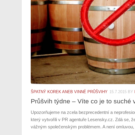
ŠPATNÝ KOREK ANEB VINNÉ PRŮŠVIHY
15.7.2015
BY
Průšvih týdne – Víte co je to such
Upozorňujeme na zcela bezprecedentní a neprofesionál
který vytvořili v PR agentuře Lesensky.cz. Zdá se, že
vážným společenským problémem. A není omluvou, že 