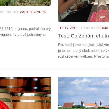
30.3.2016
BY
MARTIN SEVERA
TESTY VÍN
8.11.2015
BY
REDAK
53-1610) kojenec, potíral mu prý
ignon. Tyto dvě potraviny si
Test: Co ženám chutná
Rozhodli jsme se zjistit, jaká 
je to nesnadný úkol, neboť jak
rozhořčeným výtkám. Přesto jsme