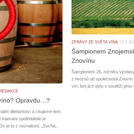
ZPRÁVY ZE SVĚTA VÍNA
23.3.20
Šampionem Znojemské
Znovínu
Šampionem 26. ročníku výstavy
z hroznů od společnosti Znovín
vín, loni jich bylo v soutěži přes 
REDAKCE
é víno? Opravdu…?
ní diletantství a citujeme text,
 klamání spotřebitele je
je to z neznalosti. „Suchá...