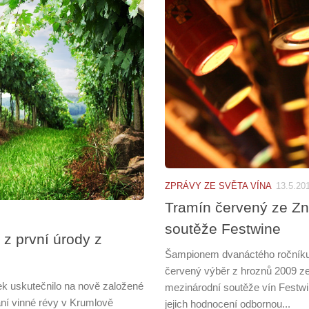
ZPRÁVY ZE SVĚTA VÍNA
13.5.20
Tramín červený ze Zn
soutěže Festwine
z první úrody z
Šampionem dvanáctého ročníku 
červený výběr z hroznů 2009 z
ek uskutečnilo na nově založené
mezinárodní soutěže vín Festwin
vání vinné révy v Krumlově
jejich hodnocení odbornou...