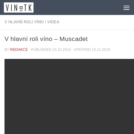
Skip to content
V HLAVNÍ ROLI VÍNO
/
VIDEA
V hlavní roli víno – Muscadet
BY
REDAKCE
· PUBLISHED
24.10.2014
· UPDATED
15.11.2019