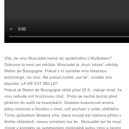
Víte, že víno Muscadet nemá nic společného s Muškátem?
Dokonce to není ani odrůda. Muscadet je „krycí název“ odrůdy
Melon de Bourgogne. Pokud z ní vyrobíte víno klasickou
technologií, nic moc. Ale pokud zvolíte „sur lie“, zvoláte ono
klasické: LA VIE EST BELLE!!
Pokud se Melon de Bourgogne sklidí před 20.9., riskuje vinař, že
víno nebude mít hroznovou chuť. Proto se nechá dozrát před
plněním do sudů na kvasinkách. Dostane kvasnicové aroma,
jistou ohnivost a hloubku v chuti, což pochází z oxidu uhličitého.
Tímto způsobem školená vína, která musejí být stáčena přímo v
těchto oblastech, nesou označení sur lie . Muscadet sur lie musí
zůstat v kontaktu se sedimentem minimálně jednu zimu a nesmí