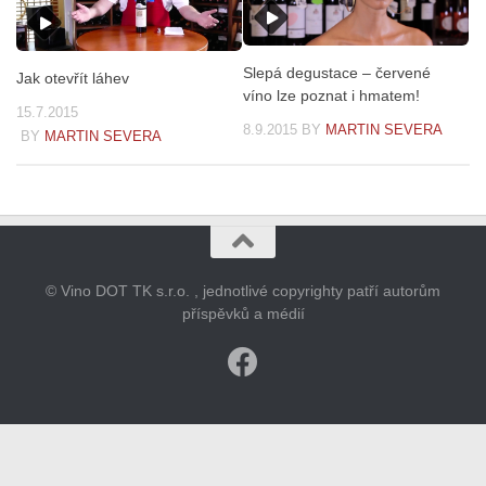
Slepá degustace – červené
Jak otevřít láhev
víno lze poznat i hmatem!
15.7.2015
8.9.2015
BY
MARTIN SEVERA
BY
MARTIN SEVERA
© Vino DOT TK s.r.o. , jednotlivé copyrighty patří autorům
příspěvků a médií