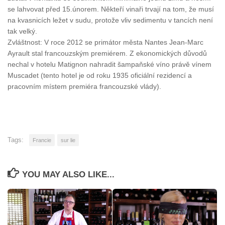
se lahvovat před 15.únorem. Někteří vinaři trvají na tom, že musí
na kvasnicích ležet v sudu, protože vliv sedimentu v tancích není
tak velký.
Zvláštnost: V roce 2012 se primátor města Nantes Jean-Marc
Ayrault stal francouzským premiérem. Z ekonomických důvodů
nechal v hotelu Matignon nahradit šampaňské víno právě vínem
Muscadet (tento hotel je od roku 1935 oficiální rezidencí a
pracovním místem premiéra francouzské vlády).
Tags:
Francie
sur lie
YOU MAY ALSO LIKE...