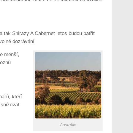
 a tak Shirazy A Cabernet letos budou patřit
zvolné dozrávání
je menší,
roznů
ařů, kteří
 snižovat
Austrálie