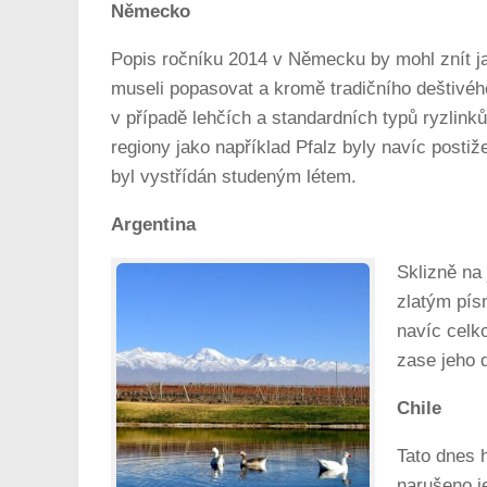
Německo
Popis ročníku 2014 v Německu by mohl znít ja
museli popasovat a kromě tradičního deštivéh
v případě lehčích a standardních typů ryzlinků
regiony jako například Pfalz byly navíc post
byl vystřídán studeným létem.
Argentina
Sklizně na 
zlatým pís
navíc celk
zase jeho 
Chile
Tato dnes 
narušeno je