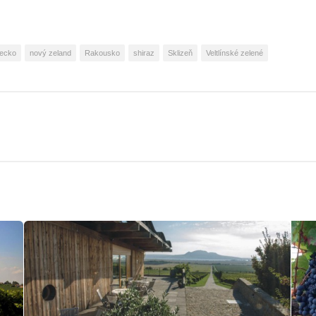
ecko
nový zeland
Rakousko
shiraz
Sklizeň
Veltlínské zelené