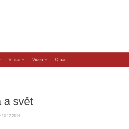
Vinice
Videa
O nás
 a svět
D
16.12.2014