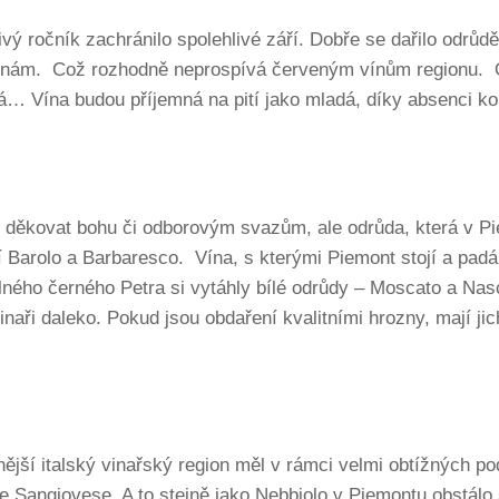
vý ročník zachránilo spolehlivé září. Dobře se dařilo odrůd
selinám. Což rozhodně neprospívá červeným vínům regionu. 
 Vína budou příjemná na pití jako mladá, díky absenci kon
i děkovat bohu či odborovým svazům, ale odrůda, která v P
í Barolo a Barbaresco. Vína, s kterými Piemont stojí a padá
ého černého Petra si vytáhly bílé odrůdy – Moscato a Nasc
vinaři daleko. Pokud jsou obdaření kvalitními hrozny, mají jic
nější italský vinařský region měl v rámci velmi obtížných po
e Sangiovese. A to stejně jako Nebbiolo v Piemontu obstálo