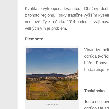
Kvalita je vykoupena kvantitou. Obtížný, dešti
z tohoto regionu. I díky tradičně vyšším ky
nemluvě. Ty z ročníku 2014 budou…. zajímavá…
velkých vín je problém.
Piemonte
Vinaři by měl
odrůda tvoříc
hůře. Pomysln
ti šťastnější 
Toskánsko
Tento nejslav
Piemont
odrůdou je zd