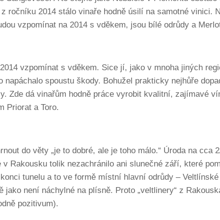
 z ročníku 2014 stálo vinaře hodně úsilí na samotné vinici.
dou vzpomínat na 2014 s vděkem, jsou bílé odrůdy a Merlo
2014 vzpomínat s vděkem. Sice jí, jako v mnoha jiných reg
léto napáchalo spoustu škody. Bohužel prakticky nejhůře dopa
jy. Zde dá vinařům hodně práce vyrobit kvalitní, zajímavé ví
m Priorat a Toro.
rnout do věty „je to dobré, ale je toho málo.“ Úroda na cca 
 v Rakousku tolik nezachránilo ani slunečné září, které pom
 konci tunelu a to ve formě místní hlavní odrůdy – Veltlínské
ě jako není náchylné na plísně. Proto „veltlinery“ z Rakou
odně pozitivum).