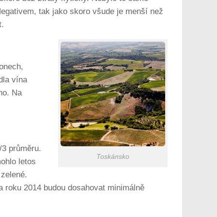
 Negativem, tak jako skoro všude je menší než
t.
ionech,
dla vína
no. Na
2/3 průměru.
Toskánsko
ohlo letos
 zelené.
ska roku 2014 budou dosahovat minimálně