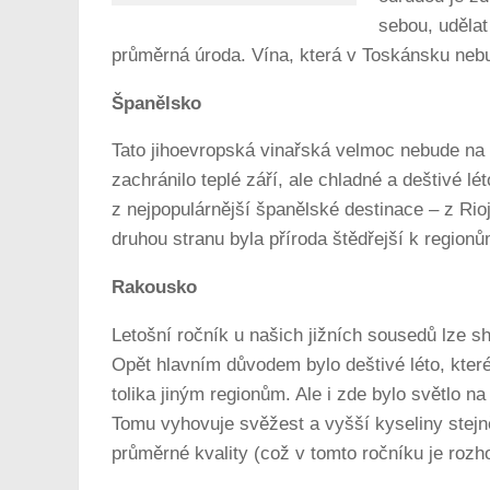
sebou, udělat
průměrná úroda. Vína, která v Toskánsku nebu
Španělsko
Tato jihoevropská vinařská velmoc nebude na 
zachránilo teplé září, ale chladné a deštivé 
z nejpopulárnější španělské destinace – z Rio
druhou stranu byla příroda štědřejší k regionů
Rakousko
Letošní ročník u našich jižních sousedů lze sh
Opět hlavním důvodem bylo deštivé léto, které
tolika jiným regionům. Ale i zde bylo světlo na
Tomu vyhovuje svěžest a vyšší kyseliny stejn
průměrné kvality (což v tomto ročníku je rozh