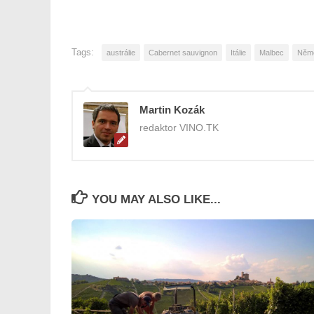
Tags:
austrálie
Cabernet sauvignon
Itálie
Malbec
Něm
Martin Kozák
redaktor VINO.TK
YOU MAY ALSO LIKE...