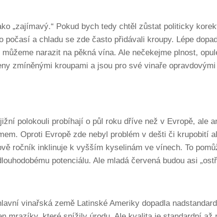
ko „zajímavý.“ Pokud bych tedy chtěl zůstat politicky kor
o počasí a chladu se zde často přidávali kroupy. Lépe dop
 můžeme narazit na pěkná vína. Ale nečekejme plnost, opulen
iženy zmíněnými kroupami a jsou pro své vinaře opravdovým
jižní polokouli probíhají o půl roku dříve než v Evropě, ale 
mem. Oproti Evropě zde nebyl problém v dešti či krupobití al
ově ročník inklinuje k vyšším kyselinám ve vínech. To pom
dlouhodobému potenciálu. Ale mladá červená budou asi „ostř
hlavní vinařská země Latinské Ameriky dopadla nadstandardn
n mrazíky, které snížily úrodu. Ale kvalita je standardní až