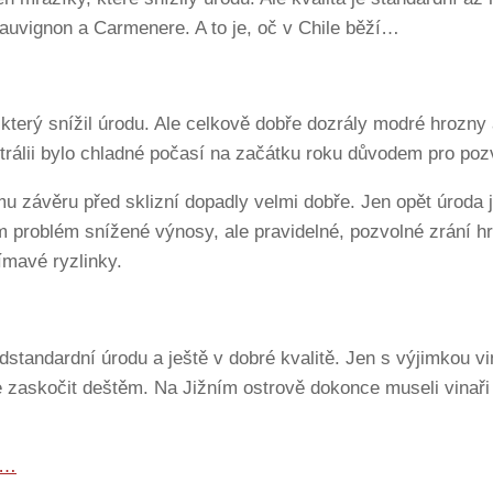
auvignon a Carmenere. A to je, oč v Chile běží…
r, který snížil úrodu. Ale celkově dobře dozrály modré hrozny
strálii bylo chladné počasí na začátku roku důvodem pro po
mu závěru před sklizní dopadly velmi dobře. Jen opět úroda 
m problém snížené výnosy, ale pravidelné, pozvolné zrání h
jímavé ryzlinky.
standardní úrodu a ještě v dobré kvalitě. Jen s výjimkou vin
se zaskočit deštěm. Na Jižním ostrově dokonce museli vinaři
e…