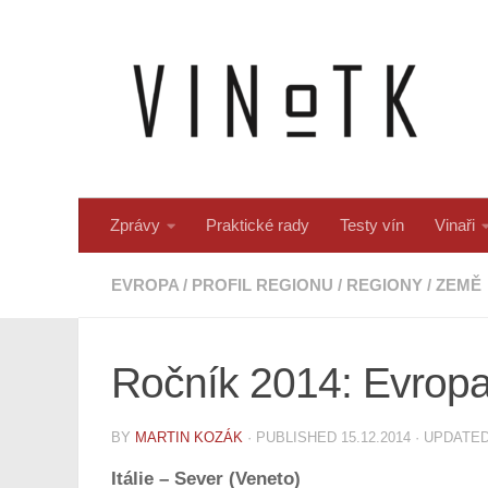
Skip to content
Zprávy
Praktické rady
Testy vín
Vinaři
EVROPA
/
PROFIL REGIONU
/
REGIONY
/
ZEMĚ
Ročník 2014: Evropa
BY
MARTIN KOZÁK
· PUBLISHED
15.12.2014
· UPDATE
Itálie –
Sever (Veneto)