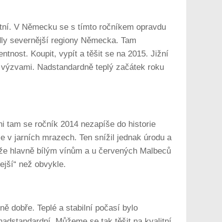
ektní. V Německu se s tímto ročníkem opravdu
adly severnější regiony Německa. Tam
tnost. Koupit, vypít a těšit se na 2015. Jižní
i výzvami. Nadstandardně teplý začátek roku
ani tam se ročník 2014 nezapíše do historie
e v jarních mrazech. Ten snížil jednak úrodu a
ůže hlavně bílým vínům a u červených Malbeců
ejší“ než obvykle.
ě dobře. Teplé a stabilní počasí bylo
 nadstandardní. Můžeme se tak těšit na kvalitní