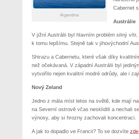
Cabernet s
Argentina
Austrálie
V jižní Austrálii byl hlavním problém silný vít
k tomu lepšímu. Stejně tak v jihovýchodní Au
Shirazu a Cabernetu, které však díky kvalitní
než očekávaná. V západní Austrálii byl jediný
vytvořilo nejen kvalitní modré odrůdy, ale i za
Nový Zeland
Jedno z mála míst letos na světě, kde mají nad
na Severní ostrově včas nesklidili a nechali 
výnosy, aby si hrozny zachovali koncentraci.
A jak to dopadlo ve Francii? To se dozvíte
zd