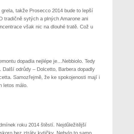
ě grela, takže Prosecco 2014 bude to lepší
O tradičně sytých a plných Amarone ani
centrace však nic na dlouhé tratě. Což u
iemontu dopadla nejlépe je…Nebbiolo. Tedy
. Další odrůdy – Dolcetto, Barbera dopadly
etta. Samozřejmě, že ke spokojenosti mají i
h letos málo.
dmínek roku 2014 štěstí. Nejdůležitější
 skoro bez ztráty kytičky. Nebylo to samo