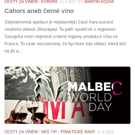
CESTY ZA VÍNEM
/
EVROPA
13.5.2017
BY
MARTIN KOZÁK
Cahors aneb černé víno
Stejnojmenná apelace je nejslavnější částí francouzské
vinařské oblasti Jihozápad. Ta patří společně s regionem
Savojska mezi nejméně známé regiony produkce vína ve
Francii. To však neznamená, že bychom tuto oblast, která leží
na jih a...
CESTY ZA VÍNEM
/
NÁŠ TIP
/
PRAKTICKÉ RADY
11.4.2016