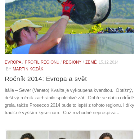
EVROPA
/
PROFIL REGIONU
/
REGIONY
/
ZEMĚ
15.12.2014
BY
MARTIN KOZÁK
Ročník 2014: Evropa a svět
Itálie – Sever (Veneto) Kvalita je vykoupena kvantitou. Obtížný,
deštivý ročník zachránilo spolehlivé září. Dobře se dařilo odrůdě
grela, takže Prosecco 2014 bude to lepší z tohoto regionu. I díky
tradičně vyšším kyselinám. Což rozhodně neprospívá...