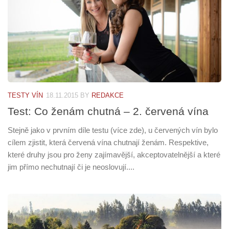
TESTY VÍN
18.11.2015
BY
REDAKCE
Test: Co ženám chutná – 2. červená vína
Stejně jako v prvním díle testu (více zde), u červených vín bylo
cílem zjistit, která červená vína chutnají ženám. Respektive,
které druhy jsou pro ženy zajímavější, akceptovatelnější a které
jim přímo nechutnají či je neoslovují....