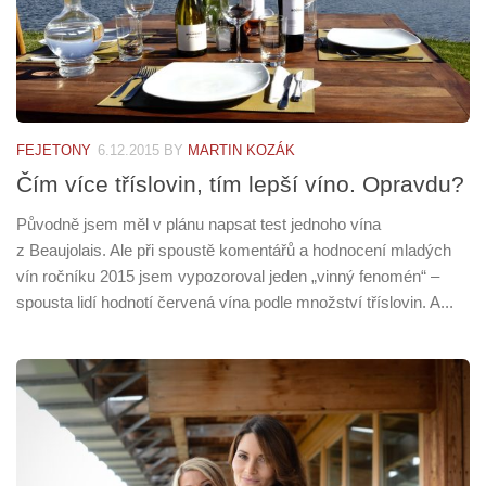
FEJETONY
6.12.2015
BY
MARTIN KOZÁK
Čím více tříslovin, tím lepší víno. Opravdu?
Původně jsem měl v plánu napsat test jednoho vína
z Beaujolais. Ale při spoustě komentářů a hodnocení mladých
vín ročníku 2015 jsem vypozoroval jeden „vinný fenomén“ –
spousta lidí hodnotí červená vína podle množství tříslovin. A...