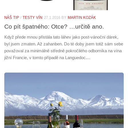
NÁŠ TIP
/
TESTY VÍN
27.1.2016
BY
MARTIN KOZÁK
Co pít špatného: Otce? …určitě ano.
Když přede mnou přistála tato láhev jako post-vánoční dárek,
byl jsem zmaten. Až zahanben. Do té doby jsem totiž sám sebe
považoval za minimálně středně pokročilého odborníka na vína
jižní Francie, v tomto případě na Languedoc....