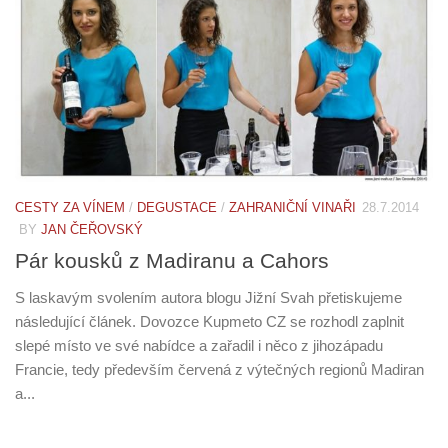
CESTY ZA VÍNEM
/
DEGUSTACE
/
ZAHRANIČNÍ VINAŘI
28.7.2014
BY
JAN ČEŘOVSKÝ
Pár kousků z Madiranu a Cahors
S laskavým svolením autora blogu Jižní Svah přetiskujeme
následující článek. Dovozce Kupmeto CZ se rozhodl zaplnit
slepé místo ve své nabídce a zařadil i něco z jihozápadu
Francie, tedy především červená z výtečných regionů Madiran
a...