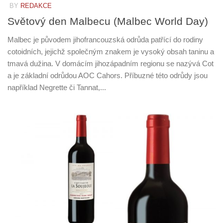
BY
REDAKCE
Světový den Malbecu (Malbec World Day)
Malbec je původem jihofrancouzská odrůda patřící do rodiny
cotoidních, jejichž společným znakem je vysoký obsah taninu a
tmavá dužina. V domácím jihozápadním regionu se nazývá Cot
a je základní odrůdou AOC Cahors. Příbuzné této odrůdy jsou
například Negrette či Tannat,...