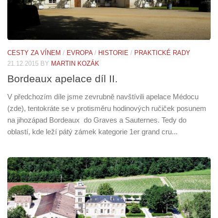
CESTY ZA VÍNEM
/
EVROPA
/
HISTORIE
/
PRAKTICKÉ RADY
21.12.2015
BY
MARTIN KOZÁK
Bordeaux apelace díl II.
V předchozím díle jsme zevrubně navštívili apelace Médocu
(zde), tentokráte se v protisměru hodinových ručiček posunem
na jihozápad Bordeaux do Graves a Sauternes. Tedy do
oblastí, kde leží pátý zámek kategorie 1er grand cru...