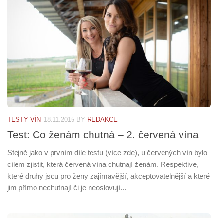
TESTY VÍN
18.11.2015
BY
REDAKCE
Test: Co ženám chutná – 2. červená vína
Stejně jako v prvním díle testu (více zde), u červených vín bylo
cílem zjistit, která červená vína chutnají ženám. Respektive,
které druhy jsou pro ženy zajímavější, akceptovatelnější a které
jim přímo nechutnají či je neoslovují....