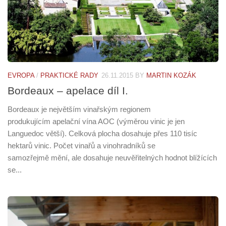
EVROPA
/
PRAKTICKÉ RADY
26.11.2015
BY
MARTIN KOZÁK
Bordeaux – apelace díl I.
Bordeaux je největším vinařským regionem
produkujícím apelační vína AOC (výměrou vinic je jen
Languedoc větší). Celková plocha dosahuje přes 110 tisíc
hektarů vinic. Počet vinařů a vinohradníků se
samozřejmě mění, ale dosahuje neuvěřitelných hodnot blížících
se...