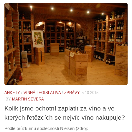
ANKETY
/
VINNÁ-LEGISLATIVA
/
ZPRÁVY
5.10.2015
BY
MARTIN SEVERA
Kolik jsme ochotní zaplatit za víno a ve
kterých řetězcích se nejvíc víno nakupuje?
Podle průzkumu společnosti Nielsen (zdroj: