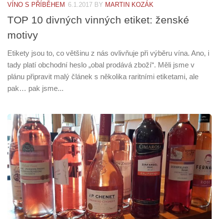
VÍNO S PŘÍBĚHEM
6.1.2017
BY
MARTIN KOZÁK
TOP 10 divných vinných etiket: ženské
motivy
Etikety jsou to, co většinu z nás ovlivňuje při výběru vína. Ano, i
tady platí obchodní heslo „obal prodává zboží“. Měli jsme v
plánu připravit malý článek s několika raritními etiketami, ale
pak… pak jsme...