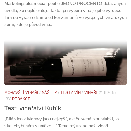
Marketingsalesmedia) pouhé JEDNO PROCENTO dotázaných
uvedlo, že nejdůležitější faktor při výběru vína je jeho výrobce.
Tím se výrazně lišíme od konzumentů ve vyspělých vinařských
zemí, kde je původ vína...
MORAVŠTÍ VINAŘI
/
NÁŠ TIP
/
TESTY VÍN
/
VINAŘI
21.8.2015
BY
REDAKCE
Test: vinařství Kubík
„Bílá vína z Moravy jsou nejlepší, ale červená jsou slabší, to
víte, chybí nám sluníčko…“ Tento mýtus se naši vinaři