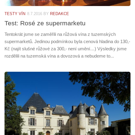
TESTY VÍN
8.7.2016
BY
REDAKCE
Test: Rosé ze supermarketu
Tentokrát jsme se zaměřili na růžová vína z tuzemských
supermarketů. Jedinou podmínkou byla cenová hladina do 130,-
Kč (najít slušné růžové za 300,- není umění…) Výsledky jsme
rozdělili na tuzemská vína a dovozová a nebudeme to...