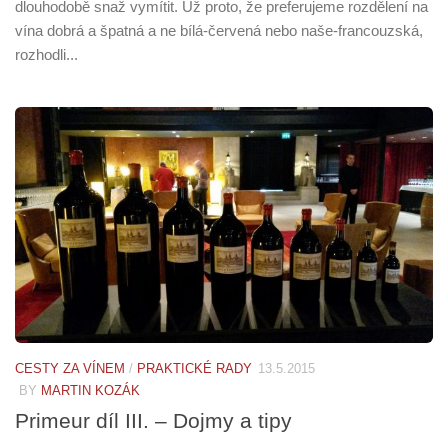
dlouhodobě snaž vymítit. Už proto, že preferujeme rozdělení na
vína dobrá a špatná a ne bílá-červená nebo naše-francouzská,
rozhodli...
CESTY ZA VÍNEM
/
PRAKTICKÉ RADY
13.5.2015
BY
MARTIN KOZÁK
Primeur díl III. – Dojmy a tipy