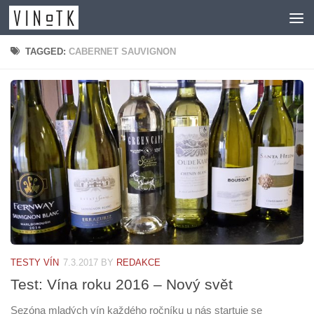
Skip to content
TAGGED:
CABERNET SAUVIGNON
TESTY VÍN
7.3.2017
BY
REDAKCE
Test: Vína roku 2016 – Nový svět
Sezóna mladých vín každého ročníku u nás startuje se