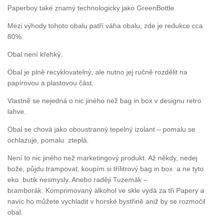
Paperboy také znamý technologicky jako GreenBottle
Mezi výhody tohoto obalu patří váha obalu, zde je redukce cca
80%.
Obal není křehký.
Obal je plně recyklovatelný, ale nutno jej ručně rozdělit na
papírovou a plastovou část.
Vlastně se nejedná o nic jiného než bag in box v designu retro
lahve.
Obal se chová jako oboustranný tepelný izolant – pomalu se
ochlazuje, pomalu zteplá.
Není to nic jiného než marketingový produkt. Až někdy, nedej
bože, půjdu trampovat, koupím si třílitrový bag in box a ne tyto
eko butik nesmysly. Anebo raději Tuzemák –
bramborák. Komprimovaný alkohol ve skle vydá za tři Papery a
navíc ho můžete vychladit v horské bystřině aniž by se rozmočil
obal.