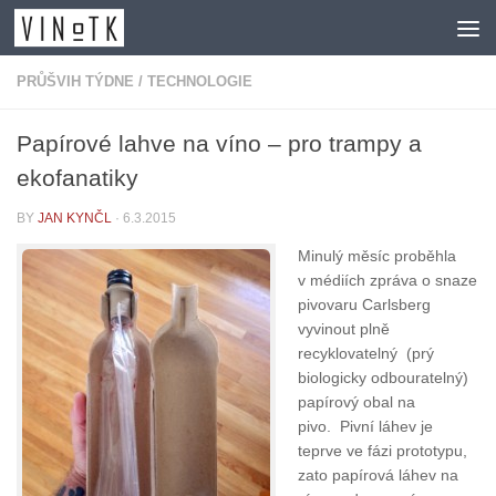
Skip to content
PRŮŠVIH TÝDNE
/
TECHNOLOGIE
Papírové lahve na víno – pro trampy a
ekofanatiky
BY
JAN KYNČL
·
6.3.2015
Minulý měsíc proběhla
v médiích zpráva o snaze
pivovaru Carlsberg
vyvinout plně
recyklovatelný (prý
biologicky odbouratelný)
papírový obal na
pivo. Pivní láhev je
teprve ve fázi prototypu,
zato papírová láhev na