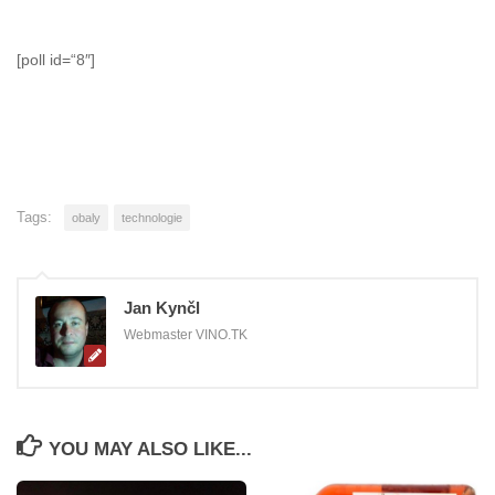
[poll id=“8″]
Tags:
obaly
technologie
Jan Kynčl
Webmaster VINO.TK
YOU MAY ALSO LIKE...