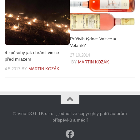
Průšvih týdne: Valtice =
Volařík?
4 způsoby jak chránit vinice
27.10.2014
před mrazem
BY
MARTIN KOZÁK
4.5.2017
BY
MARTIN KOZÁK
© Vino DOT TK s.r.o. , jednotlivé copyrighty patří autorům
příspěvků a médií