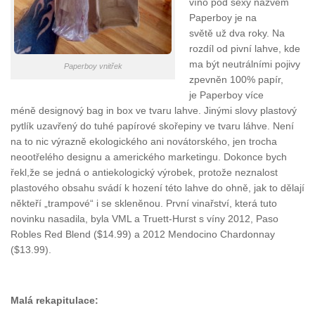
víno pod sexy názvem
Paperboy je na
světě už dva roky. Na
rozdíl od pivní lahve, kde
ma být neutrálními pojivy
Paperboy vnitřek
zpevněn 100% papír,
je Paperboy více
méně designový bag in box ve tvaru lahve. Jinými slovy plastový
pytlík uzavřený do tuhé papírové skořepiny ve tvaru láhve. Není
na to nic výrazně ekologického ani novátorského, jen trocha
neootřelého designu a amerického marketingu. Dokonce bych
řekl,že se jedná o antiekologický výrobek, protože neznalost
plastového obsahu svádí k hození této lahve do ohně, jak to dělají
někteří „trampové“ i se skleněnou. První vinařství, která tuto
novinku nasadila, byla VML a Truett-Hurst s víny 2012, Paso
Robles Red Blend ($14.99) a 2012 Mendocino Chardonnay
($13.99).
Malá rekapitulace: