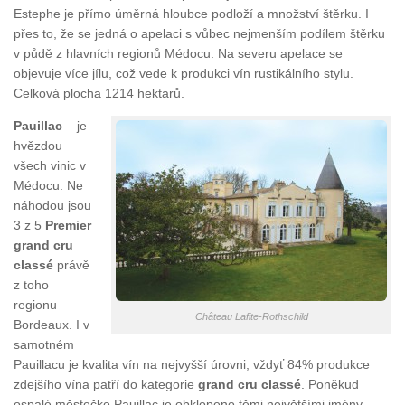
Estephe je přímo úměrná hloubce podloží a množství štěrku. I
přes to, že se jedná o apelaci s vůbec nejmenším podílem štěrku
v půdě z hlavních regionů Médocu. Na severu apelace se
objevuje více jílu, což vede k produkci vín rustikálního stylu.
Celková plocha 1214 hektarů.
Pauillac
– je
hvězdou
všech vinic v
Médocu. Ne
náhodou jsou
3 z 5
Premier
grand cru
classé
právě
z toho
regionu
Château Lafite-Rothschild
Bordeaux. I v
samotném
Pauillacu je kvalita vín na nejvyšší úrovni, vždyť 84% produkce
zdejšího vína patří do kategorie
grand cru classé
. Poněkud
ospalé městečko Pauillac je obklopeno těmi největšími jmény