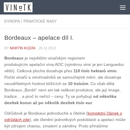
Skip to content
EVROPA
/
PRAKTICKÉ RADY
Bordeaux – apelace díl I.
BY
MARTIN KOZÁK
·
26.11.2015
Bordeaux
je největším vinařským regionem
produkujícím apelační vína AOC (výměrou vinic je jen Languedoc
větší). Celková plocha dosahuje přes
110 tisíc hektarů vinic
.
Počet vinařů a vinohradníků se samozřejmě mění, ale dosahuje
neuvěřitelných hodnot blížících se
10 tisícům
. Co však dělá
Bordeaux „Bordó“ není ani tak velikost produkce, ale její image,
tradice… a proč to neříct – ceny. Ty se pohybují
od několika
desítek korun až po několik desítek tisíc eur
.
Odrůdově je Bordeaux jednoduché a čitelné (
kompletní článek o
odrůdách zde
), ale členění jednotlivých podoblastí a apelací může
být zdrojem chaosu, zmatení a záměny. Proto přinášíme