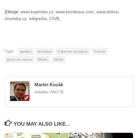
Zdroje
: www.kupmeto.cz, www.bordeaux.com, www.dobra-
vinoteka.cz, wikipedia, CIVB,
Tags:
apelace
Bordeaux
Cabernet sauvignon
Francie
grand cru classe
Médoc
Merlot
Martin Kozák
redaktor VINO.TK
YOU MAY ALSO LIKE...