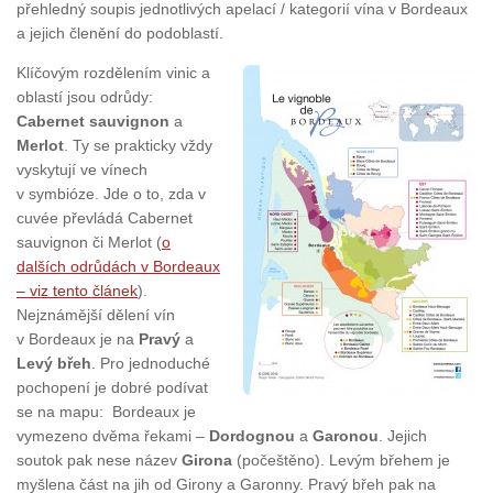
přehledný soupis jednotlivých apelací / kategorií vína v Bordeaux
a jejich členění do podoblastí.
Klíčovým rozdělením vinic a
oblastí jsou odrůdy:
Cabernet sauvignon
a
Merlot
. Ty se prakticky vždy
vyskytují ve vínech
v symbióze. Jde o to, zda v
cuvée převládá Cabernet
sauvignon či Merlot (
o
dalších odrůdách v Bordeaux
– viz tento článek
).
Nejznámější dělení vín
v Bordeaux je na
Pravý
a
Levý břeh
. Pro jednoduché
pochopení je dobré podívat
se na mapu: Bordeaux je
vymezeno dvěma řekami –
Dordognou
a
Garonou
. Jejich
soutok pak nese název
Girona
(počeštěno). Levým břehem je
myšlena část na jih od Girony a Garonny. Pravý břeh pak na