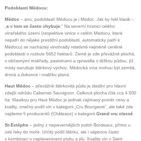
Podoblasti Médocu:
Médoc
– ano, podoblastí Médocu je i Médoc. Jak by řekl klasik –
„
a v tom se často chybuje
.“ Na severní hranici celého
vinařského území (respektive vinice v celém Médocu, které
nepatří do nějaké prestižní podoblasti, automaticky patří k
Médocu) se nacházejí vinohrady relativně nejméně ceněné
podoblasti o rozloze 5652 hektarů. Země je zde převážně plochá,
s občasnými mokřady, pastvinami a zpravidla s těžkou půdou, jíž
místy narušuje štěrkový výchoz. Médocká vína mohou být zemitá,
drsná a dokonce i maličko planá.
Haut Médoc
– převážně štěrkovitá půda je ideální pro hlavní
zdejší odrůdu Cabernet Sauvignon. Celková plocha čítá cca 4.500
ha. Klasikou pro Haut Médoc je jednak zajímavý poměr ceny a
kvality, značný podíl vín v kategorii „Cru Bourgeois“, ale také zde
najdeme 5 producentů (Châteaux) v kategorii
Grand cru classé
.
St-Estèphe
– jedny z nejsevernějších poloh Bordeaux, přímo u
ústí řeky do moře. Určitý podíl štěrku, ale i vápence často
v kombinaci s naplaveninami písku a jílu. Kvalita vín v Saint