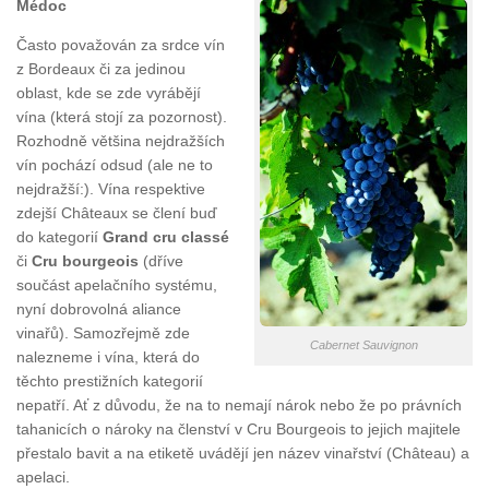
Médoc
Často považován za srdce vín
z Bordeaux či za jedinou
oblast, kde se zde vyrábějí
vína (která stojí za pozornost).
Rozhodně většina nejdražších
vín pochází odsud (ale ne to
nejdražší:). Vína respektive
zdejší Châteaux se člení buď
do kategorií
Grand cru classé
či
Cru bourgeois
(dříve
součást apelačního systému,
nyní dobrovolná aliance
vinařů). Samozřejmě zde
Cabernet Sauvignon
nalezneme i vína, která do
těchto prestižních kategorií
nepatří. Ať z důvodu, že na to nemají nárok nebo že po právních
tahanicích o nároky na členství v Cru Bourgeois to jejich majitele
přestalo bavit a na etiketě uvádějí jen název vinařství (Château) a
apelaci.