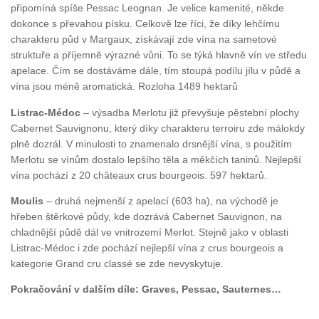
připomíná spíše Pessac Leognan. Je velice kamenité, někde
dokonce s převahou písku. Celkově lze říci, že díky lehčímu
charakteru půd v Margaux, získávají zde vína na sametové
struktuře a příjemně výrazné vůni. To se týká hlavně vín ve středu
apelace. Čím se dostáváme dále, tím stoupá podílu jílu v půdě a
vína jsou méně aromatická. Rozloha 1489 hektarů
Listrac-Médoc
– výsadba Merlotu již převyšuje pěstební plochy
Cabernet Sauvignonu, který díky charakteru terroiru zde málokdy
plně dozrál. V minulosti to znamenalo drsnější vína, s použitím
Merlotu se vínům dostalo lepšího těla a měkčích taninů. Nejlepší
vína pochází z 20 châteaux crus bourgeois. 597 hektarů.
Moulis
– druhá nejmenší z apelací (603 ha), na východě je
hřeben štěrkové půdy, kde dozrává Cabernet Sauvignon, na
chladnější půdě dál ve vnitrozemí Merlot. Stejně jako v oblasti
Listrac-Médoc i zde pochází nejlepší vína z crus bourgeois a
kategorie Grand cru classé se zde nevyskytuje.
Pokračování v dalším díle: Graves, Pessac, Sauternes…