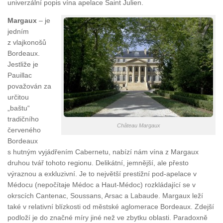
univerzální popis vína apelace Saint Julien.
Margaux
– je
jedním
z vlajkonošů
Bordeaux.
Jestliže je
Pauillac
považován za
určitou
„baštu“
tradičního
Château Margaux
červeného
Bordeaux
s hutným vyjádřením Cabernetu, nabízí nám vína z Margaux
druhou tvář tohoto regionu. Delikátní, jemnější, ale přesto
výraznou a exkluzivní. Je to největší prestižní pod-apelace v
Médocu (nepočítaje Médoc a Haut-Médoc) rozkládající se v
okrscích Cantenac, Soussans, Arsac a Labaude. Margaux leží
také v relativní blízkosti od městské aglomerace Bordeaux. Zdejší
podloží je do značné míry jiné než ve zbytku oblasti. Paradoxně