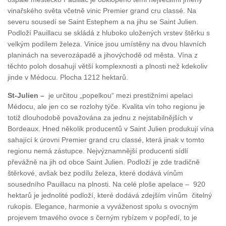
vinařského světa včetně vinic Premier grand cru classé. Na
severu sousedí se Saint Estephem a na jihu se Saint Julien.
Podloží Pauillacu se skládá z hluboko uložených vrstev štěrku s
velkým podílem železa. Vinice jsou umístěny na dvou hlavních
planinách na severozápadě a jihovýchodě od města. Vína z
těchto poloh dosahují větší komplexnosti a plnosti než kdekoliv
jinde v Médocu. Plocha 1212 hektarů.
St-Julien –
je určitou „popelkou“ mezi prestižními apelaci
Médocu, ale jen co se rozlohy týče. Kvalita vín toho regionu je
totiž dlouhodobě považována za jednu z nejstabilnějších v
Bordeaux. Hned několik producentů v Saint Julien produkují vína
sahající k úrovni Premier grand cru classé, která jinak v tomto
regionu nemá zástupce. Nejvýznamnější producenti sídlí
převážně na jih od obce Saint Julien. Podloží je zde tradičně
štěrkové, avšak bez podílu železa, které dodává vínům
sousedního Pauillacu na plnosti. Na celé ploše apelace – 920
hektarů je jednolité podloží, které dodává zdejším vínům čitelný
rukopis. Elegance, harmonie a vyváženost spolu s ovocným
projevem tmavého ovoce s černým rybízem v popředí, to je