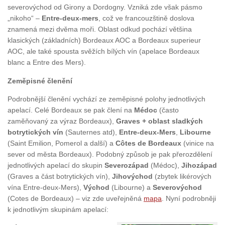
severovýchod od Girony a Dordogny. Vzniká zde však pásmo
„nikoho“ –
Entre-deux-mers
, což ve francouzštině doslova
znamená mezi dvěma moři. Oblast odkud pochází většina
klasických (základních) Bordeaux AOC a Bordeaux superieur
AOC, ale také spousta svěžích bílých vín (apelace Bordeaux
blanc a Entre des Mers).
Zeměpisné členění
Podrobnější členění vychází ze zeměpisné polohy jednotlivých
apelací. Celé Bordeaux se pak člení na
Médoc
(často
zaměňovaný za výraz Bordeaux),
Graves + oblast sladkých
botrytických vín
(Sauternes atd),
Entre-deux-Mers
,
Libourne
(Saint Emilion, Pomerol a další) a
Côtes de Bordeaux
(vinice na
sever od města Bordeaux). Podobný způsob je pak přerozdělení
jednotlivých apelací do skupin
Severozápad
(Médoc),
Jihozápad
(Graves a část botrytických vín),
Jihovýchod
(zbytek likérových
vína Entre-deux-Mers),
Východ
(Libourne) a
Severovýchod
(Cotes de Bordeaux) – viz zde uveřejněná
mapa
. Nyní podrobněji
k jednotlivým skupinám apelací: