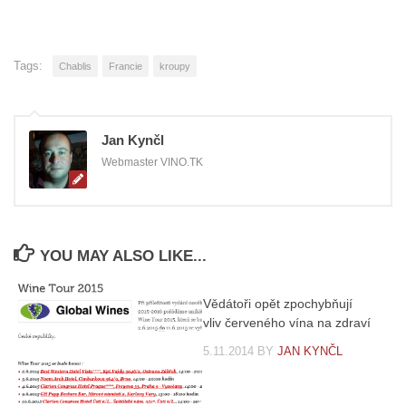
Tags:
Chablis
Francie
kroupy
Jan Kynčl
Webmaster VINO.TK
YOU MAY ALSO LIKE...
Vědátoři opět zpochybňují
vliv červeného vína na zdraví
5.11.2014
BY
JAN KYNČL