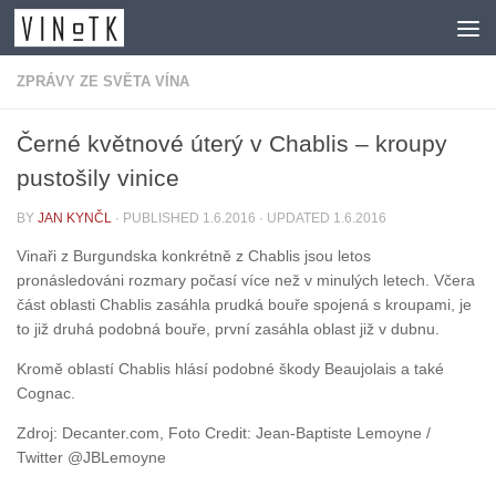
Skip to content
ZPRÁVY ZE SVĚTA VÍNA
Černé květnové úterý v Chablis – kroupy
pustošily vinice
BY
JAN KYNČL
· PUBLISHED
1.6.2016
· UPDATED
1.6.2016
Vinaři z Burgundska konkrétně z Chablis jsou letos
pronásledováni rozmary počasí více než v minulých letech. Včera
část oblasti Chablis zasáhla prudká bouře spojená s kroupami, je
to již druhá podobná bouře, první zasáhla oblast již v dubnu.
Kromě oblastí Chablis hlásí podobné škody Beaujolais a také
Cognac.
Zdroj: Decanter.com, Foto Credit: Jean-Baptiste Lemoyne /
Twitter @JBLemoyne