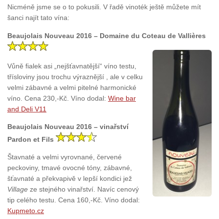
Nicméně jsme se o to pokusili. V řadě vinoték ještě můžete mít
šanci najít tato vína:
Beaujolais Nouveau 2016 – Domaine du Coteau de Vallières
Vůně fialek asi „nejšťavnatější“ víno testu,
třísloviny jsou trochu výraznější , ale v celku
velmi zábavné a velmi pitelné harmonické
víno. Cena 230,-Kč. Víno dodal:
Wine bar
and Deli V11
Beaujolais Nouveau 2016 – vinařství
Pardon et Fils
Štavnaté a velmi vyrovnané, červené
peckoviny, tmavé ovocné tóny, zábavné,
šťavnaté a překvapivě v lepší kondici jež
Village
ze stejného vinařství. Navíc cenový
tip celého testu. Cena 160,-Kč. Víno dodal:
Kupmeto.cz