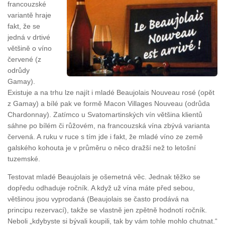
francouzské
variantě hraje
fakt, že se
jedná v drtivé
většině o víno
červené (z
odrůdy
Gamay).
Existuje a na trhu lze najít i mladé Beaujolais Nouveau rosé (opět
z Gamay) a bílé pak ve formě Macon Villages Nouveau (odrůda
Chardonnay). Zatímco u Svatomartinských vín většina klientů
sáhne po bílém či růžovém, na francouzská vína zbývá varianta
červená. A ruku v ruce s tím jde i fakt, že mladé víno ze země
galského kohouta je v průměru o něco dražší než to letošní
tuzemské.
Testovat mladé Beaujolais je ošemetná věc. Jednak těžko se
dopředu odhaduje ročník. A když už vína máte před sebou,
většinou jsou vyprodaná (Beaujolais se často prodává na
principu rezervací), takže se vlastně jen zpětně hodnotí ročník.
Neboli „kdybyste si bývali koupili, tak by vám tohle mohlo chutnat.“