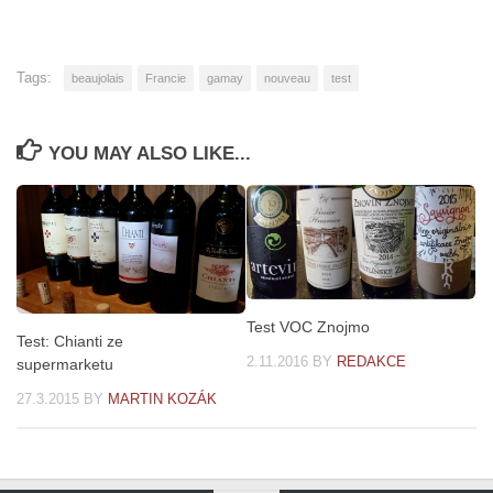
Tags:
beaujolais
Francie
gamay
nouveau
test
YOU MAY ALSO LIKE...
Test VOC Znojmo
Test: Chianti ze
2.11.2016
BY
REDAKCE
supermarketu
27.3.2015
BY
MARTIN KOZÁK