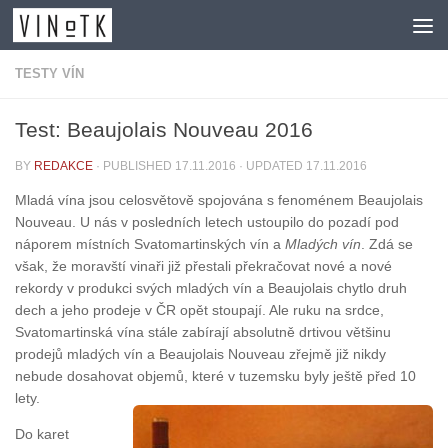
Skip to content
TESTY VÍN
Test: Beaujolais Nouveau 2016
BY
REDAKCE
· PUBLISHED
17.11.2016
· UPDATED
17.11.2016
Mladá vína jsou celosvětově spojována s fenoménem Beaujolais
Nouveau. U nás v posledních letech ustoupilo do pozadí pod
náporem místních Svatomartinských vín a
Mladých vín
. Zdá se
však, že moravští vinaři již přestali překračovat nové a nové
rekordy v produkci svých mladých vín a Beaujolais chytlo druh
dech a jeho prodeje v ČR opět stoupají. Ale ruku na srdce,
Svatomartinská vína stále zabírají absolutně drtivou většinu
prodejů mladých vín a Beaujolais Nouveau zřejmě již nikdy
nebude dosahovat objemů, které v tuzemsku byly ještě před 10
lety.
Do karet