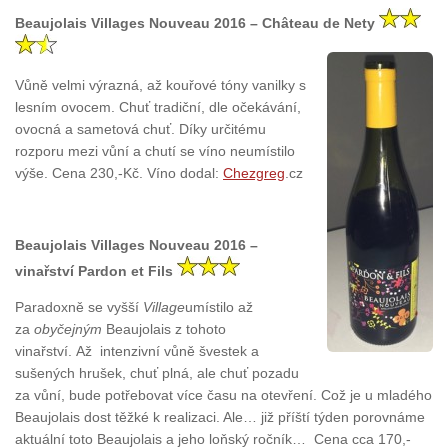
Beaujolais Villages Nouveau 2016 – Château de Nety
Vůně velmi výrazná, až kouřové tóny vanilky s
lesním ovocem. Chuť tradiční, dle očekávání,
ovocná a sametová chuť. Díky určitému
rozporu mezi vůní a chutí se víno neumístilo
výše. Cena 230,-Kč. Víno dodal:
Chezgreg
.cz
Beaujolais Villages Nouveau 2016 –
vinařství Pardon et Fils
Paradoxně se vyšší
Village
umístilo až
za
obyčejným
Beaujolais z tohoto
vinařství. Až intenzivní vůně švestek a
sušených hrušek, chuť plná, ale chuť pozadu
za vůní, bude potřebovat více času na otevření. Což je u mladého
Beaujolais dost těžké k realizaci. Ale… již příští týden porovnáme
aktuální toto Beaujolais a jeho loňský ročník… Cena cca 170,-