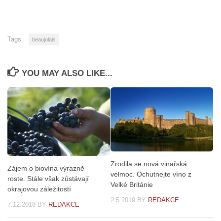
Tags:
beaujolais
YOU MAY ALSO LIKE...
Zrodila se nová vinařská
Zájem o biovína výrazně
velmoc. Ochutnejte víno z
roste. Stále však zůstávají
Velké Británie
okrajovou záležitostí
2.5.2019
BY
REDAKCE
7.12.2018
BY
REDAKCE