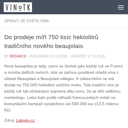
Skip to content
ZPRÁVY ZE SVĚTA VÍNA
Do prodeje míří 750 tisíc hektolitrů
tradičního nového beaujolais
BY
REDAKCE
· PUBLISHED
18.11.2016
· UPDATED
17.11.2016
Nové beaujolais je tady, zazní ve čtvrtek jako každý rok ve Francii
a mnoha dalších zemích, kde se začnou prodávat mladá vína z
oblastí Beaujolais a Beaujolais-villages. K zákazníkům se má
dostat na 750 000 hektolitrů svěžího moku. Toto tradiční víno je
každý rok tak očekáváno zejména díky tomu, že se těší velkému
marketingu. Letos bylo podle odhadů francouzských médií na
komunikační kampaň vynaloženo asi 500.000 eur (13,5 milionu
Kč).
Zdroj:
Lidovky.cz