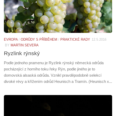
EVROPA
/
ODRŮDY S PŘÍBĚHEM
/
PRAKTICKÉ RADY
12.5.2016
BY
MARTIN SEVERA
Ryzlink rýnský
Podle jednoho pramenu je Ryzlink rýnský německá odrůda
pocházející z horního toku řeky Rýn, podle jiného je to
domovská alsaská odrůda. Vznikl pravděpodobně selekcí
divoké révy a křížením odrůd Heunisch a Tramín. (Heunisch x...