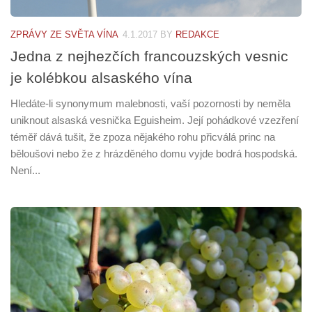
ZPRÁVY ZE SVĚTA VÍNA
4.1.2017
BY
REDAKCE
Jedna z nejhezčích francouzských vesnic
je kolébkou alsaského vína
Hledáte-li synonymum malebnosti, vaší pozornosti by neměla
uniknout alsaská vesnička Eguisheim. Její pohádkové vzezření
téměř dává tušit, že zpoza nějakého rohu přicválá princ na
běloušovi nebo že z hrázděného domu vyjde bodrá hospodská.
Není...