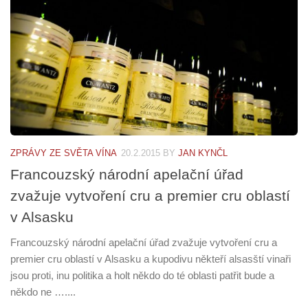
ZPRÁVY ZE SVĚTA VÍNA
20.2.2015
BY
JAN KYNČL
Francouzský národní apelační úřad
zvažuje vytvoření cru a premier cru oblastí
v Alsasku
Francouzský národní apelační úřad zvažuje vytvoření cru a
premier cru oblastí v Alsasku a kupodivu někteří alsasští vinaři
jsou proti, inu politika a holt někdo do té oblasti patřit bude a
někdo ne …....