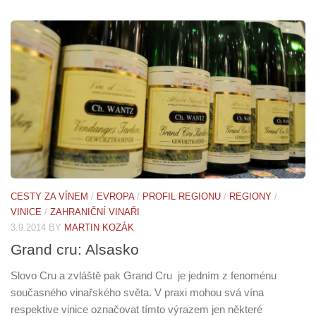
CESTY ZA VÍNEM
/
EVROPA
/
PROFIL REGIONU
/
REGIONY
/
VINICE
/
ZAHRANIČNÍ VINAŘI
3.9.2014
BY
MARTIN KOZÁK
Grand cru: Alsasko
Slovo Cru a zvláště pak Grand Cru je jedním z fenoménu
současného vinařského světa. V praxi mohou svá vína
respektive vinice označovat tímto výrazem jen některé