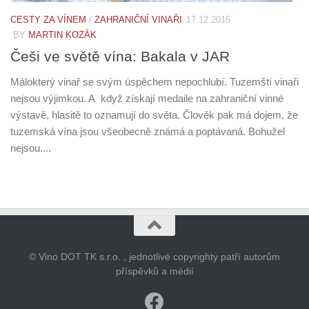
CESTY ZA VÍNEM
/
ZAHRANIČNÍ VINAŘI
17.12.2015
BY
MARTIN KOZÁK
Češi ve světě vína: Bakala v JAR
Málokterý vinař se svým úspěchem nepochlubí. Tuzemští vinaři
nejsou výjimkou. A když získají medaile na zahraniční vinné
výstavě, hlasitě to oznamují do světa. Člověk pak má dojem, že
tuzemská vína jsou všeobecně známá a poptávaná. Bohužel
nejsou....
© Vino DOT TK s.r.o. , jednotlivé copyrighty patří autorům
příspěvků a médií