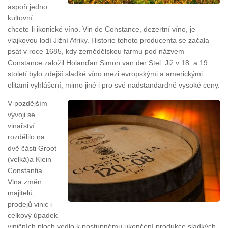
aspoň jedno
kultovní,
chcete-li ikonické víno. Vin de Constance, dezertní víno, je
vlajkovou lodí Jižní Afriky. Historie tohoto producenta se začala
psát v roce 1685, kdy zemědělskou farmu pod názvem
Constance založil Holanďan Simon van der Stel. Již v 18. a 19.
století bylo zdejší sladké víno mezi evropskými a americkými
elitami vyhlášení, mimo jiné i pro své nadstandardně vysoké ceny.
V pozdějším
vývoji se
vinařství
rozdělilo na
dvě části Groot
(velká)a Klein
Constantia.
Vlna změn
majitelů,
prodejů vinic i
celkový úpadek
viničních ploch vedlo k postupnému ukončení produkce sladkých