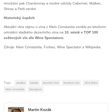
množství pak Chardonnay a modré odrůdy Cabernet, Malbec,
Shiraz a Petit verdot.
Historický úspěch
Aktuální vlna zájmu o vína z Klein Constantia vznikla po letošním
umístění sladkého dezertního vína na
10. místě v TOP 100
světových vín dle Wine Spectatoru.
Zdroje: Klein Constantia, Forbes, Wine Spectator a Wikipedia.
Tags:
anwilka
bakala
dezertní víno
ikonické víno
Jižní Afrika
klein constantia
Sauvignon
Martin Kozák