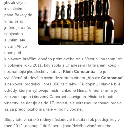
jihoafrickým
investicím
pana Bakaly do
vína. Jeho
jméno je u nás
spojováno
s uhlím, ale
v Jižní Africe
dnes patří
k hlavním hráčům vinného prémiového trhu. Vstoupil na tamní trh
v polovině roku 2011, kdy spolu s Charlesem Harmanem koupili
nejznámější jihoafrické vinařství
Klein Constantia
. To je
vyhlášené především svým dezertním vínem „
Vin de Contsance
“
s celkovou produkcí i přes 350 tisíc lahví. Tu doplňují hlavně bílé
odrůdy, kterým vyhovuje místní chladné klima. V menší míře je
zde zastoupen i červený Cabernet sauvignon. Historie tohoto
vinařství se datuje až do 17. století, ale výraznou renovací prošlo
až za předchozího majitele – rodiny Jooste.
Stopy této vinařské rodiny následoval Bakala i rok později, kdy v
roce 2012 „dokoupil“ další perlu jihoafrického vinného nebe –