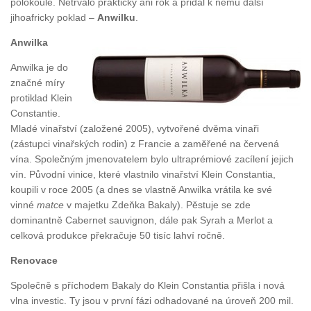
polokoule. Netrvalo prakticky ani rok a přidal k němu další
jihoafricky poklad –
Anwilku
.
Anwilka
Anwilka je do
značné míry
protiklad Klein
Constantie.
Mladé vinařství (založené 2005), vytvořené dvěma vinaři
(zástupci vinařských rodin) z Francie a zaměřené na červená
vína. Společným jmenovatelem bylo ultraprémiové zacílení jejich
vín. Původní vinice, které vlastnilo vinařství Klein Constantia,
koupili v roce 2005 (a dnes se vlastně Anwilka vrátila ke své
vinné
matce
v majetku Zdeňka Bakaly). Pěstuje se zde
dominantně Cabernet sauvignon, dále pak Syrah a Merlot a
celková produkce překračuje 50 tisíc lahví ročně.
Renovace
Společně s příchodem Bakaly do Klein Constantia přišla i nová
vlna investic. Ty jsou v první fázi odhadované na úroveň 200 mil.