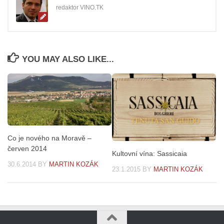
redaktor VINO.TK
YOU MAY ALSO LIKE...
Co je nového na Moravě –
červen 2014
Kultovní vína: Sassicaia
30.6.2014
BY
MARTIN KOZÁK
23.1.2015
BY
MARTIN KOZÁK