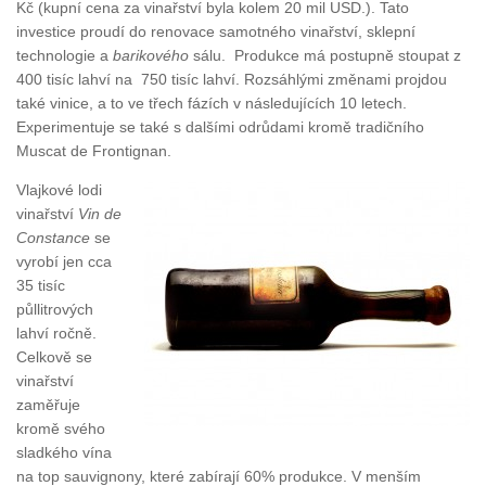
Kč (kupní cena za vinařství byla kolem 20 mil USD.). Tato
investice proudí do renovace samotného vinařství, sklepní
technologie a
barikového
sálu. Produkce má postupně stoupat z
400 tisíc lahví na 750 tisíc lahví. Rozsáhlými změnami projdou
také vinice, a to ve třech fázích v následujících 10 letech.
Experimentuje se také s dalšími odrůdami kromě tradičního
Muscat de Frontignan.
Vlajkové lodi
vinařství
Vin de
Constance
se
vyrobí jen cca
35 tisíc
půllitrových
lahví ročně.
Celkově se
vinařství
zaměřuje
kromě svého
sladkého vína
na top sauvignony, které zabírají 60% produkce. V menším