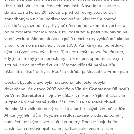
dezertních vín v obou částech usedlosti. Novodobá historie se
datuje až na konec 20. století a příchod rodiny Jooste. Čelili
zanedbaným vinicím, podinvestovanému vinařství a špatné
struktuře vysazené révy. Byly učiněny nutné razantní investice a
první moderní ročník v roce 1986 odstartoval postupný návrat na
vinné výsluní. Ale nejednalo se ještě o historicky vyhlášené sladké
víno. To přišlo na řadu až v roce 1990. Vzniká výraznou redukcí
výnosů (vypěstovaných hroznů) a doslovným
pozdním sběrem,
kdy jsou hrozny jsou ponechány na keři, postupně přezrávají a
stoupá v nich množství cukru. V tomto případě není ve hře
ušlechtilá plíseň botrytis. Použitá odrůda je Muscat de Frontignan.
Cesta k bývalé slávě byla nastavena, ale ještě nebyla
dokončena. Až v roce 2007 obdrželo
Vin de Constance 95 bodů
ve Wine Spectatoru
– zjevný důkaz, že ikonické jihoafrické víno
je zpět na vinné mapě světa. V tu chvíli se na scéně objevil
Bakala. Milovník německý ryzlinků a kalifornských vín měl v Jižní
Africe (vý)letní dům. Když se usedlost začala prodávat, pořídil jí
společně se svými investičními partnery. Dnes je majoritním
vlastníkem nejslavnějšího a nejtradičnějšího vinařství jižní