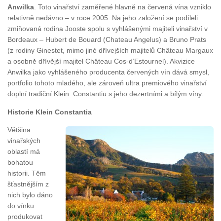
Anwilka
. Toto vinařství zaměřené hlavně na červená vína vzniklo
relativně nedávno – v roce 2005. Na jeho založení se podíleli
zmiňovaná rodina Jooste spolu s vyhlášenými majiteli vinařství v
Bordeaux – Hubert de Bouard (Chateau Angelus) a Bruno Prats
(z rodiny Ginestet, mimo jiné dřívejších majitelů Château Margaux
a osobně dřívější majitel Château Cos-d’Estournel). Akvizice
Anwilka jako vyhlášeného producenta červených vín dává smysl,
portfolio tohoto mladého, ale zároveň ultra premiového vinařství
doplní tradiční Klein Constantiu s jeho dezertními a bílým víny.
Historie Klein Constantia
Většina
vinařských
oblastí má
bohatou
historii. Těm
šťastnějším z
nich bylo dáno
do vínku
produkovat