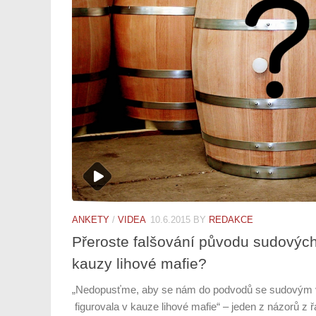
ANKETY
/
VIDEA
10.6.2015
BY
REDAKCE
Přeroste falšování původu sudovýc
kauzy lihové mafie?
„Nedopusťme, aby se nám do podvodů se sudovým vín
figurovala v kauze lihové mafie“ – jeden z názorů z ř