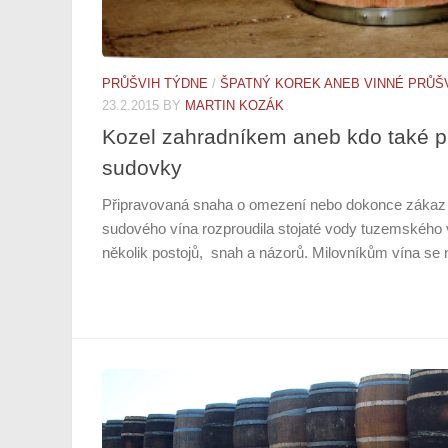
PRŮŠVIH TÝDNE
/
ŠPATNÝ KOREK ANEB VINNÉ PRŮŠ
23.2.2015
BY
MARTIN KOZÁK
Kozel zahradníkem aneb kdo také pr
sudovky
Připravovaná snaha o omezení nebo dokonce zákaz
sudového vína rozproudila stojaté vody tuzemského v
několik postojů, snah a názorů. Milovníkům vína se nel