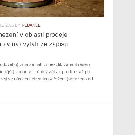
0.2.2015
BY
REDAKCE
ezení v oblasti prodeje
 vína) výtah ze zápisu
udového) vína se nabízí několik variant řešení
účinnější) varianty – úplný zákaz prodeje, až po
ejí se následující varianty řešení (seřazeno od