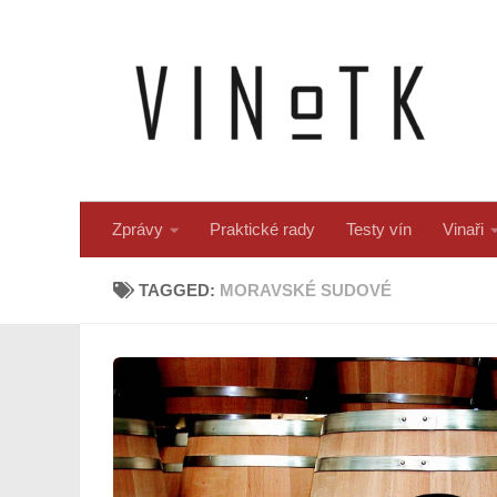
Skip to content
Zprávy
Praktické rady
Testy vín
Vinaři
TAGGED:
MORAVSKÉ SUDOVÉ