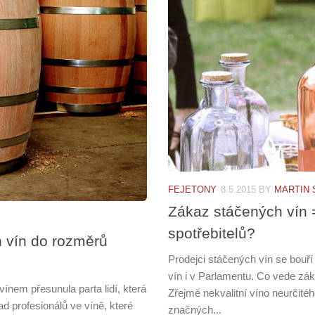
FEJETONY
8.5.2015
BY
MARTIN
Zákaz stáčených vín
spotřebitelů?
h vín do rozměrů
Prodejci stáčených vín se bouří
vín i v Parlamentu. Co vede zá
em přesunula parta lidí, která
Zřejmě nekvalitní víno neurčit
ad profesionálů ve víně, které
značných...