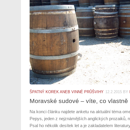
ŠPATNÝ KOREK ANEB VINNÉ PRŮŠVIHY
12.2.2015
BY
Moravské sudové – víte, co vlastně 
Na konci článku najdete anketu na aktuální téma o
Pepys, jeden z nejznámějších anglických prozaiků, na
Psal ho několik desítek let a je zakladatelem literatur