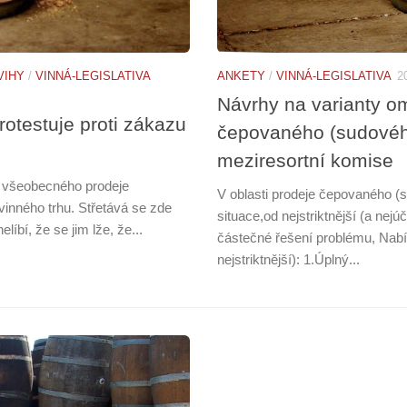
VIHY
/
VINNÁ-LEGISLATIVA
ANKETY
/
VINNÁ-LEGISLATIVA
2
Návrhy na varianty om
otestuje proti zákazu
čepovaného (sudového
meziresortní komise
 všeobecného prodeje
V oblasti prodeje čepovaného (s
inného trhu. Střetává se zde
situace,od nejstriktnější (a nej
íbí, že se jim lže, že...
částečné řešení problému, Nabíz
nejstriktnější): 1.Úplný...