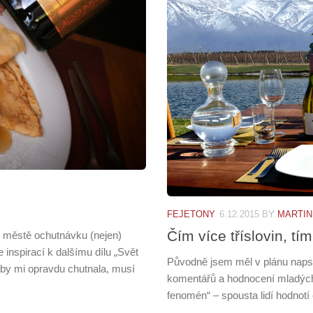
FEJETONY
6.12.2015
BY
MARTIN
Čím více tříslovin, tí
městě ochutnávku (nejen)
 inspirací k dalšímu dílu „Svět
Původně jsem měl v plánu napsat
aby mi opravdu chutnala, musí
komentářů a hodnocení mladých
fenomén“ – spousta lidí hodnotí 