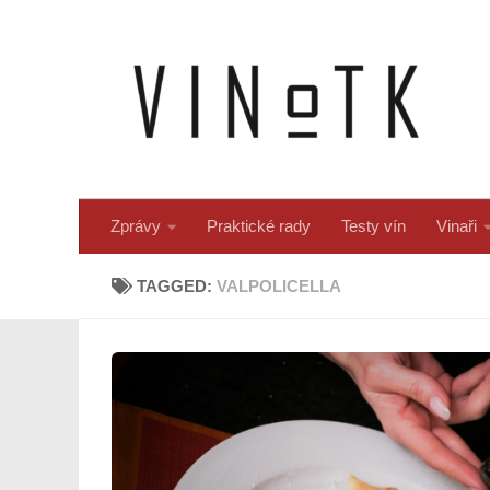
Skip to content
Zprávy
Praktické rady
Testy vín
Vinaři
TAGGED:
VALPOLICELLA