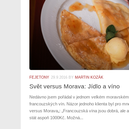
FEJETONY
29.9.2016
BY
MARTIN KOZÁK
Svět versus Morava: Jídlo a víno
Nedávno jsem pořádal v jednom velkém moravském 
francouzských vín. Názor jednoho klienta byl pro mne
versus Morava„: „Francouzská vína jsou dobrá, ale 
stát aspoň 1000Kč. Možná...