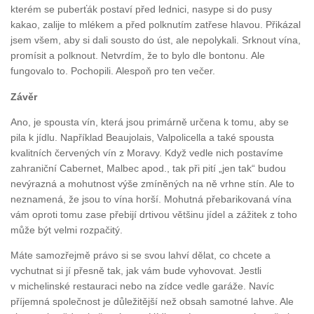
kterém se puberťák postaví před lednici, nasype si do pusy
kakao, zalije to mlékem a před polknutím zatřese hlavou. Přikázal
jsem všem, aby si dali sousto do úst, ale nepolykali. Srknout vína,
promísit a polknout. Netvrdím, že to bylo dle bontonu. Ale
fungovalo to. Pochopili. Alespoň pro ten večer.
Závěr
Ano, je spousta vín, která jsou primárně určena k tomu, aby se
pila k jídlu. Například Beaujolais, Valpolicella a také spousta
kvalitních červených vín z Moravy. Když vedle nich postavíme
zahraniční Cabernet, Malbec apod., tak při pití „jen tak“ budou
nevýrazná a mohutnost výše zmíněných na ně vrhne stín. Ale to
neznamená, že jsou to vína horší. Mohutná přebarikovaná vína
vám oproti tomu zase přebijí drtivou většinu jídel a zážitek z toho
může být velmi rozpačitý.
Máte samozřejmě právo si se svou lahví dělat, co chcete a
vychutnat si jí přesně tak, jak vám bude vyhovovat. Jestli
v michelinské restauraci nebo na zídce vedle garáže. Navíc
příjemná společnost je důležitější než obsah samotné lahve. Ale