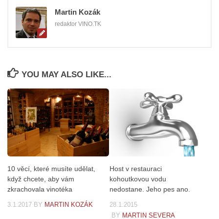
Martin Kozák
redaktor VINO.TK
YOU MAY ALSO LIKE...
Host v restauraci
10 věcí, které musíte udělat,
kohoutkovou vodu
když chcete, aby vám
nedostane. Jeho pes ano.
zkrachovala vinotéka
28.1.2015
3.1.2017
BY
MARTIN KOZÁK
BY
MARTIN SEVERA