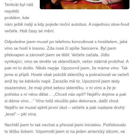
Tenkrát byl náš
největší
problém, kde
nám ještě nalijí a kdy pojede noční autobus. A najednou slow-food
večeře. Holt časy se mění.
Odpoledne jsem musel po telefonu konzultovat s hostitelem, jaké
víno se hodí k lososu. Zda rosé či spíše Sancerre. Byl jsem
překvapen a zároveň jsem se těšil. Večeře začala. Jídlo
vynikající, víno se skvělo ve skleničkách, večer zdárně probíhal. A
pak mi to došlo. Nikdo nepije. Upozornil jsem, že máme víno. Tak
jsme si připili. Hosté však položili skleničky a pokračovali ve večeři
aniž by se kdokoliv napil. Zarazilo mě to. Upozornil jsem tedy
osazenstvo, že mají před sebou skleničku, v ní víno a že je
potřeba s ní něco dělat… „Chceš nás opít? Nejdřív dojíme a pak
si dáme víno…“ Víno totiž sloužilo jako dekorace, další chod.
Nejdřív se musel splnit první úkol – večeře a pak nastane druhý
„level“ – pití vína.
Nechtěl jsem to tak nechat a převzal jsem iniciativu. Potřebovalo
to léčbu šokem. Vzpomněl jsem si na jeden americký sitcom, ve