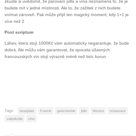
zkuste si uvědomit, že párovaní jídla a vína neznamená to, že je
budete mít v jedné místnosti. Ale to, že zážitek z nich budete
vnímat zároveň. Pak může přijít ten magický moment, kdy 1+1 je
více než 2
Post scriptum
Láhev, která stojí 1000Kč vám automaticky negarantuje, že bude
dobrá. Ale můžu vám garantovat, že spousta úžasných
francouzských vín stojí výrazně méně než tisíc korun.
Tags:
beaujolais
Francie
gastronomie
jídlo
Morava
restaurace
valpolicella
víno