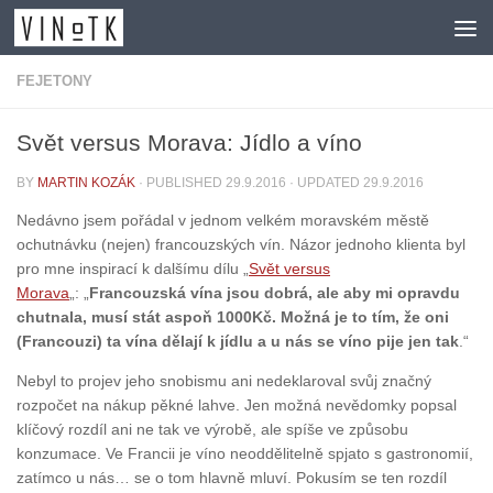
Skip to content
FEJETONY
Svět versus Morava: Jídlo a víno
BY
MARTIN KOZÁK
· PUBLISHED
29.9.2016
· UPDATED
29.9.2016
Nedávno jsem pořádal v jednom velkém moravském městě
ochutnávku (nejen) francouzských vín. Názor jednoho klienta byl
pro mne inspirací k dalšímu dílu „
Svět versus
Morava
„: „
Francouzská vína jsou dobrá, ale aby mi opravdu
chutnala, musí stát aspoň 1000Kč. Možná je to tím, že oni
(Francouzi) ta vína dělají k jídlu a u nás se víno pije jen tak
.“
Nebyl to projev jeho snobismu ani nedeklaroval svůj značný
rozpočet na nákup pěkné lahve. Jen možná nevědomky popsal
klíčový rozdíl ani ne tak ve výrobě, ale spíše ve způsobu
konzumace. Ve Francii je víno neoddělitelně spjato s gastronomií,
zatímco u nás… se o tom hlavně mluví. Pokusím se ten rozdíl