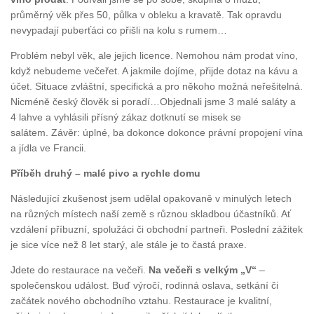
průměrný věk přes 50, půlka v obleku a kravatě. Tak opravdu
nevypadají puberťáci co přišli na kolu s rumem…
Problém nebyl věk, ale jejich licence. Nemohou nám prodat víno,
když nebudeme večeřet. A jakmile dojíme, přijde dotaz na kávu a
účet. Situace zvláštní, specifická a pro někoho možná neřešitelná.
Nicméně český člověk si poradí…Objednali jsme 3 malé saláty a
4 lahve a vyhlásili přísný zákaz dotknutí se misek se
salátem. Závěr: úplné, ba dokonce dokonce právní propojení vína
a jídla ve Francii.
Příběh druhý – malé pivo a rychle domu
Následující zkušenost jsem udělal opakovaně v minulých letech
na různých místech naší země s různou skladbou účastníků. Ať
vzdálení příbuzní, spolužáci či obchodní partneři. Poslední zážitek
je sice více než 8 let starý, ale stále je to častá praxe.
Jdete do restaurace na večeři.
Na večeři s velkým „V“
–
společenskou událost. Buď výročí, rodinná oslava, setkání či
začátek nového obchodního vztahu. Restaurace je kvalitní,