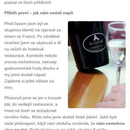
popsat ve třech příbězích.
Příběh první – jak nám nedali napít
Před časem jsem byl se
skupinou klientů na výpravě za
vínem ve Francii. Po návštěvě
vinařství jsem se ubytovali a šli
na večeři do hotelové
restaurace. A protože nebyla
zrovna michelinová, netrvaly
gastronomické hody dlouho a
my jsme dostali nápad.
Zajdeme si ještě někam na
víno.
Přesunuli jsme se jen o kousek
dál, do vedlejší restaurace, a
hned od dveří se dožadovali
vinného lístku. Místo toho jsme dostali lístek jídelní. Jaké bylo
naše překvapení, když nám obsluha oznámila, že
nám nemohou
víno prodat
. Podívali jsme se po sobě, skupina 8 můžu,