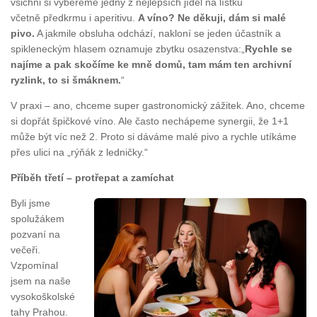
všichni si vybereme jedny z nejlepších jídel na lístku
včetně předkrmu i aperitivu.
A víno?
Ne děkuji, dám si malé
pivo.
A jakmile obsluha odchází, nakloní se jeden účastník a
spikleneckým hlasem oznamuje zbytku osazenstva:„
Rychle se
najíme a pak skočíme ke mně domů, tam mám ten archivní
ryzlink, to si šmáknem.
“
V praxi – ano, chceme super gastronomický zážitek. Ano, chceme
si dopřát špičkové víno. Ale často nechápeme synergii, že 1+1
může být víc než 2. Proto si dáváme malé pivo a rychle utíkáme
přes ulici na „rýňák z ledničky.“
Příběh třetí – protřepat a zamíchat
Byli jsme
spolužákem
pozvaní na
večeři.
Vzpomínal
jsem na naše
vysokoškolské
tahy Prahou.