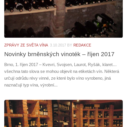
ZPRÁVY ZE SVĚTA VÍNA
3.10.2017
BY
REDAKCE
Novinky brněnských vinoték – říjen 2017
Brno, 1. říjen 2017 – Kvevri, Svojsen, Laurot, Ryšák, klaret…
všechna tato slova se mohou objevit na etiketách vín. Některá
určují odrůdu révy vinné, ze které bylo víno vyrobeno, jiná
naznačují typ vína, výrobní...