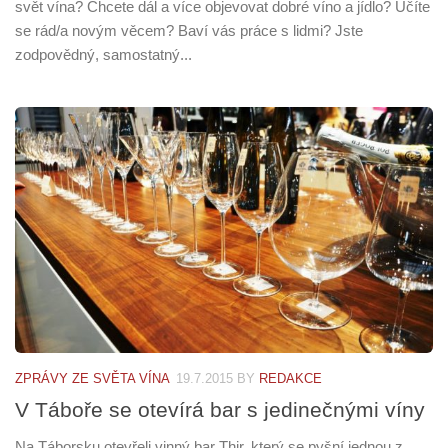
svět vína? Chcete dál a více objevovat dobré víno a jídlo? Učíte
se rád/a novým věcem? Baví vás práce s lidmi? Jste
zodpovědný, samostatný...
ZPRÁVY ZE SVĚTA VÍNA
19.7.2015
BY
REDAKCE
V Táboře se otevírá bar s jedinečnými víny
Na Táborsku otevřeli vinný bar Thir, který se pyšní jednou z