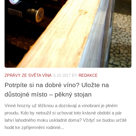
ZPRÁVY ZE SVĚTA VÍNA
5.10.2017
BY
REDAKCE
Potrpíte si na dobré víno? Uložte na
důstojné místo – pěkný stojan
Vinné hrozny už těžknou a dozrávají a vinobraní je plném
proudu. Kdo by netoužil si uchovat toto krásné období a pár
lahví lahodného moku uskladnit doma? Vždyť se budou určitě
hodit ke zpříjemnění rodinné...