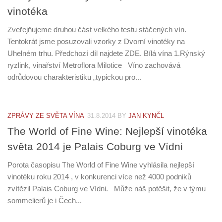
vinotéka
Zveřejňujeme druhou část velkého testu stáčených vín.
Tentokrát jsme posuzovali vzorky z Dvorní vinotéky na
Uhelném trhu. Předchozí díl najdete ZDE. Bílá vína 1.Rýnský
ryzlink, vinařství Metroflora Milotice Víno zachovává
odrůdovou charakteristiku „typickou pro...
ZPRÁVY ZE SVĚTA VÍNA
31.8.2014
BY
JAN KYNČL
The World of Fine Wine: Nejlepší vinotéka
světa 2014 je Palais Coburg ve Vídni
Porota časopisu The World of Fine Wine vyhlásila nejlepší
vinotéku roku 2014 , v konkurenci více než 4000 podniků
zvítězil Palais Coburg ve Vídni. Může náš potěšit, že v týmu
sommelierů je i Čech...