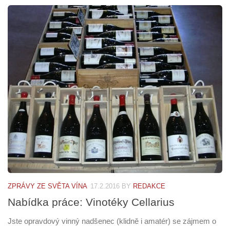
ZPRÁVY ZE SVĚTA VÍNA
17.2.2016
BY
REDAKCE
Nabídka práce: Vinotéky Cellarius
Jste opravdový vinný nadšenec (klidně i amatér) se zájmem o