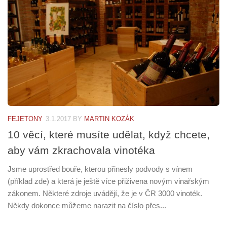
FEJETONY
3.1.2017
BY
MARTIN KOZÁK
10 věcí, které musíte udělat, když chcete,
aby vám zkrachovala vinotéka
Jsme uprostřed bouře, kterou přinesly podvody s vínem
(příklad zde) a která je ještě více přiživena novým vinařským
zákonem. Některé zdroje uvádějí, že je v ČR 3000 vinoték.
Někdy dokonce můžeme narazit na číslo přes...