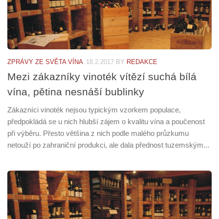
ZPRÁVY ZE SVĚTA VÍNA
18.2.2017
BY
REDAKCE
Mezi zákazníky vinoték vítězí suchá bílá
vína, pětina nesnáší bublinky
Zákazníci vinoték nejsou typickým vzorkem populace,
předpokládá se u nich hlubší zájem o kvalitu vína a poučenost
při výběru. Přesto většina z nich podle malého průzkumu
netouží po zahraniční produkci, ale dala přednost tuzemským...