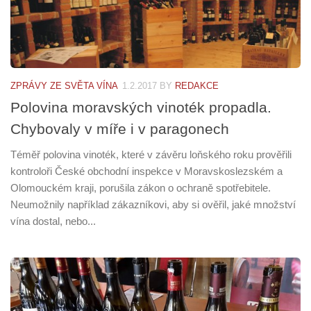
ZPRÁVY ZE SVĚTA VÍNA
1.2.2017
BY
REDAKCE
Polovina moravských vinoték propadla.
Chybovaly v míře i v paragonech
Téměř polovina vinoték, které v závěru loňského roku prověřili
kontroloři České obchodní inspekce v Moravskoslezském a
Olomouckém kraji, porušila zákon o ochraně spotřebitele.
Neumožnily například zákazníkovi, aby si ověřil, jaké množství
vína dostal, nebo...