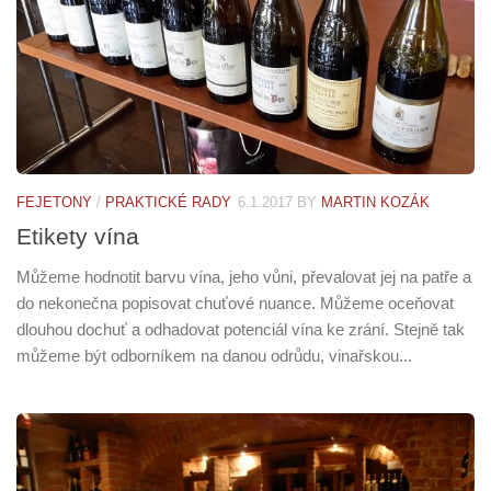
FEJETONY
/
PRAKTICKÉ RADY
6.1.2017
BY
MARTIN KOZÁK
Etikety vína
Můžeme hodnotit barvu vína, jeho vůni, převalovat jej na patře a
do nekonečna popisovat chuťové nuance. Můžeme oceňovat
dlouhou dochuť a odhadovat potenciál vína ke zrání. Stejně tak
můžeme být odborníkem na danou odrůdu, vinařskou...