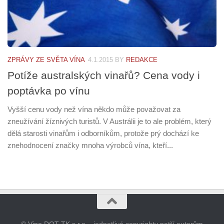
ZPRÁVY ZE SVĚTA VÍNA
4.1.2015
BY
REDAKCE
Potíže australských vinařů? Cena vody i
poptávka po vínu
Vyšší cenu vody než vína někdo může považovat za
zneužívání žíznivých turistů. V Austrálii je to ale problém, který
dělá starosti vinařům i odborníkům, protože prý dochází ke
znehodnocení značky mnoha výrobců vína, kteří...
© Vino DOT TK s.r.o. , jednotlivé copyrighty patří autorům