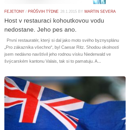
FEJETONY
/
PRŮŠVIH TÝDNE
28.1.2015
BY
MARTIN SEVERA
Host v restauraci kohoutkovou vodu
nedostane. Jeho pes ano.
První restauratér, který si dal jako moto svého byznysplánu
„Pro zákazníka všechno“, byl Caesar Ritz. Shodou okolností
jsem nedávno navštívil jeho rodnou vísku Niederwald ve
švýcarském kantonu Valais, tak si to pamatuju. A...