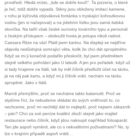
prostředí. Hledá místo, „kde se dobře kouří“. Ta pizzeria, o které
je řeč, totiž dobře vypadá. Stěny jsou obloženy imitací kamene,
v rohu je kýčovitá obýváková fontánka s tryskající kohoutkovou
vodou (jen si načepovat) a na jídelním lístku jsou samá italská
slovíčka. Na talíři však české suroviny továrního typu a personál
s českým přístupem – obsloužit hosta je potupa nikoli radost.
Caesara Ritze na vás! Platil jsem kartou. Na displeji se nejdříve
objevila nedůstojná somrající věta, kolik že chci dát spropitného.
Když se mi ji konečně podařilo přeskočit, byl jsem předmětem
stejně velkého pohrdání jako U labutě. A jen pro pořádek: když už
si tady hrajeme na Itálii, tak by měl číšník předložit účet na tácku,
já na něj pak kartu, a když mi ji číšník vrátí, nechám na tácku
spropitné. Jako v Itálii.
Marně přemýšlím, proč se necháme takto balamutit. Proč se
stydíme říct, že nebudeme vkládat do svých vnitřností to, co
nechceme, proč mi nechtějí dát to nejlepší, proč nejsem zákazník
– pán? Chci za své peníze kvalitní zboží stejně jako majitel
restaurace nebo číšník, když jdou nakoupit například fotoaparát.
Ten jde aspoň vyměnit, ale co s nekvalitními poživatinami? No, ty
lze v krajním případě aspoň vrátit…