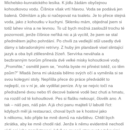
Michelsko-kunratického lesíka. K jídlu žádám obyčejnou
kohoutkovou vodu. Číšnice však vrtí hlavou. Voda se podává jen
balená. Odmítám a jdu si načepovat na toaletu. Je to přece stejná
voda, jako z kohoutku v kuchyni. Sklenku mám, objednal jsem si
totiž lahev vína a ne levnou. To už bych možná zasloužil trochu té
pozornosti, jenže číšnice neříká nic a já vycítil, že jsem se stal
předmětem jejího pohrdání. Po chvíli za vedlejší stůl usedly dvě
dámy s labradorskými retrívry. Z huby jim plandavě visel slintající
jazyk a oba byli ztělesněná žízeň. Servírka neváhala a
bezbranným tvorům přinesla dvě velké misky kohoutkové vody.
„Promiňte,“ osmělil jsem se, “mohla byste mi přinést totéž, co těm
psům?“ Mladá žena mi ukázala bělmo svých očí a vyměnila si se
svou kolegyní stoly. Nepřišla přece do práce předvádět to
nejlepší, co v ní je, ale vydělat peníze. A ty se nejvíc točí na
předražené dvou nebo tří decové balené vodě bez chuti a hmatu,
na rozdíl od té kohoutkové. Pes si flašku nekoupí, člověk ano. A
tak – náš pes, náš pán. A já chci panu majiteli U labutě říct:
kdybych měl já restauraci, choval bych se k hostovi jako
k někomu, kdo přijde ke mně domů na návštěvu. Chtěl bych
zkrátka, aby ke mně chodil rád. Jenže k němu evidentně nechodí