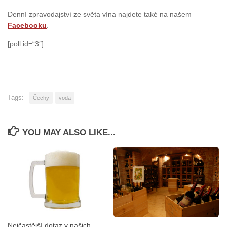
Denní zpravodajství ze světa vína najdete také na našem
Facebooku
.
[poll id=“3″]
Tags:
Čechy
voda
YOU MAY ALSO LIKE...
Nejčastější dotaz v našich