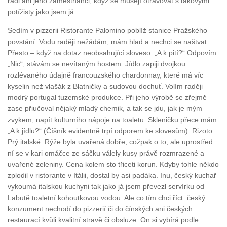
rádi ani jeho zaměstnanci, když se musejí otravovat s takovými
potížisty jako jsem já.
Sedím v pizzerii Ristorante Palomino poblíž stanice Pražského
povstání. Vodu raději nežádám, mám hlad a nechci se naštvat.
Přesto – když na dotaz neobsahující sloveso: „A k pití?“ Odpovím
„Nic“, stávám se nevítaným hostem. Jídlo zapiji dvojkou
rozlévaného údajně francouzského chardonnay, které má víc
kyselin než vlašák z Blatničky a sudovou dochuť. Volím raději
modrý portugal tuzemské produkce. Při jeho výrobě se zřejmě
zase přiučoval nějaký mladý chemik, a tak se jdu, jak je mým
zvykem, napít kulturního nápoje na toaletu. Skleničku přece mám.
„A k jídlu?“ (Číšník evidentně trpí odporem ke slovesům). Rizoto.
Prý italské. Rýže byla uvařená dobře, cožpak o to, ale uprostřed
ní se v kari omáčce ze sáčku válely kusy právě rozmrazené a
uvařené zeleniny. Cena kolem sto třiceti korun. Kdyby tohle někdo
zplodil v ristorante v Itálii, dostal by asi padáka. Inu, český kuchař
vykoumá italskou kuchyni tak jako já jsem převezl servírku od
Labutě toaletní kohoutkovou vodou. Ale co tím chci říct: český
konzument nechodí do pizzerií či do čínských ani českých
restaurací kvůli kvalitní stravě či obsluze. On si vybírá podle