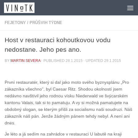
Skip to content
FEJETONY
/
PRŮŠVIH TÝDNE
Host v restauraci kohoutkovou vodu
nedostane. Jeho pes ano.
BY
MARTIN SEVERA
· PUBLISHED
28.1.2015
· UPDATED
29.1.2015
První restauratér, který si dal jako moto svého byznysplánu „Pro
zákazníka všechno“, byl Caesar Ritz. Shodou okolností jsem
nedávno navštívil jeho rodnou vísku Niederwald ve švýcarském
kantonu Valais, tak si to pamatuju. A vy si možná pamatujete na
obdobný slogan, se kterým přišli za socialismu naši soudruzi. Náš
zákazník náš pán. Jenže žádným pánem tehdy nebyl. A není ani
dnes.
Je léto a já sedím na zahrádce v restauraci U labutě na kraji