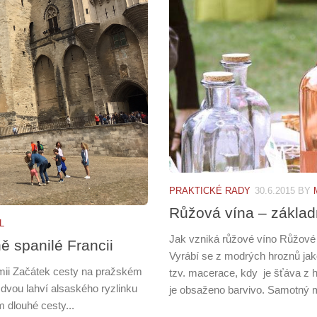
PRAKTICKÉ RADY
30.6.2015
BY
Růžová vína – základ
L
Jak vzniká růžové víno Růžové 
ě spanilé Francii
Vyrábí se z modrých hroznů jako
omii Začátek cesty na pražském
tzv. macerace, kdy je šťáva z 
 dvou lahví alsaského ryzlinku
je obsaženo barvivo. Samotný 
m dlouhé cesty...