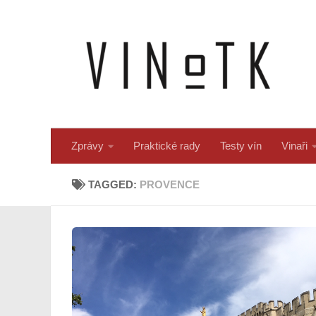
Skip to content
Zprávy
Praktické rady
Testy vín
Vinaři
TAGGED:
PROVENCE