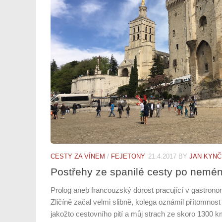
CESTY ZA VÍNEM
/
FEJETONY
21.4.2017
BY
JAN KYNČ
Postřehy ze spanilé cesty po nemén
Prolog aneb francouzský dorost pracující v gastron
Zličíně začal velmi slibně, kolega oznámil přítomnost
jakožto cestovního pití a můj strach ze skoro 1300 k