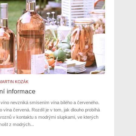
MARTIN KOZÁK
ní informace
víno nevzniká smísením vína bílého a červeného.
 vína červená. Rozdíl je v tom, jak dlouho probíhá
hroznů v kontaktu s modrými slupkami, ve kterých
mošt z modrých...