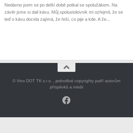
Nedávno jsem se po delší době potkal se spolužákem. Na
závěr jsme si dali kávu. Můj spolustolovník mi ozřejmil, že se
teď o kávu docela zajímá, že řeší, co pije a kde. A že...
© Vino DOT TK s.r.o. , jednotlivé copyrighty patří autorům
příspěvků a médií