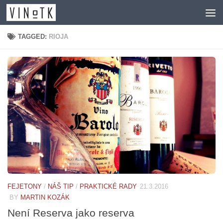
Skip to content
TAGGED:
RIOJA
FEJETONY
/
NÁŠ TIP
/
PRAKTICKÉ RADY
21.3.2016
BY
MARTIN KOZÁK
Není Reserva jako reserva