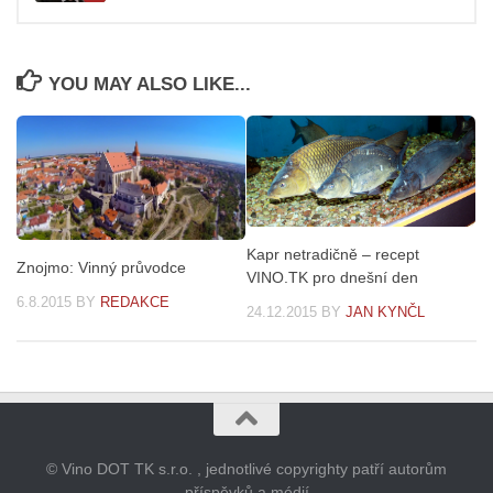
YOU MAY ALSO LIKE...
Kapr netradičně – recept
Znojmo: Vinný průvodce
VINO.TK pro dnešní den
6.8.2015
BY
REDAKCE
24.12.2015
BY
JAN KYNČL
© Vino DOT TK s.r.o. , jednotlivé copyrighty patří autorům
příspěvků a médií