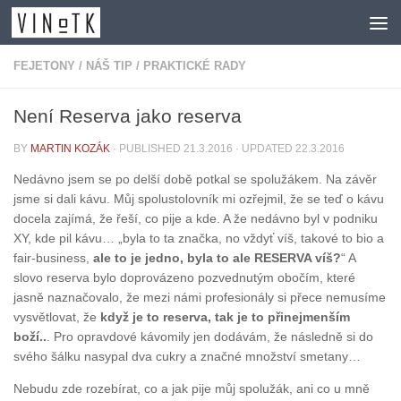
Skip to content
FEJETONY
/
NÁŠ TIP
/
PRAKTICKÉ RADY
Není Reserva jako reserva
BY
MARTIN KOZÁK
· PUBLISHED
21.3.2016
· UPDATED
22.3.2016
Nedávno jsem se po delší době potkal se spolužákem. Na závěr
jsme si dali kávu. Můj spolustolovník mi ozřejmil, že se teď o kávu
docela zajímá, že řeší, co pije a kde. A že nedávno byl v podniku
XY, kde pil kávu… „byla to ta značka, no vždyť víš, takové to bio a
fair-business,
ale to je jedno, byla to ale RESERVA víš?
“ A
slovo reserva bylo doprovázeno pozvednutým obočím, které
jasně naznačovalo, že mezi námi profesionály si přece nemusíme
vysvětlovat, že
když je to reserva, tak je to přinejmenším
boží..
. Pro opravdové kávomily jen dodávám, že následně si do
svého šálku nasypal dva cukry a značné množství smetany…
Nebudu zde rozebírat, co a jak pije můj spolužák, ani co u mně