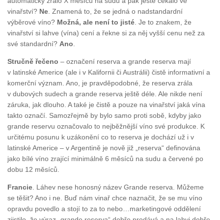
automaticky zrálo X měsíců na sudu a pak ještě čekalo ve
vinařství?
Ne
. Znamená to, že se jedná o nadstandardní
výběrové víno?
Možná, ale není to jisté
. Je to znakem, že
vinařství si lahve (vína) cení a řekne si za něj vyšší cenu než za
své standardní?
Ano
.
Stručně řečeno
– označení reserva a grande reserva mají
v latinské Americe (ale i v Kalifornii či Austrálii) čistě informativní a
komerční význam. Ano, je pravděpodobné, že reserva zrála
v dubových sudech a grande reserva ještě déle. Ale nikde není
záruka, jak dlouho. A také je čistě a pouze na vinařství jaká vína
takto označí. Samozřejmě by bylo samo proti sobě, kdyby jako
grande reservu označovalo to nejběžnější víno své produkce. K
určitému posunu k uzákonění co to reserva je dochází už i v
latinské Americe – v Argentině je nově již „reserva“ definována
jako bílé víno zrající minimálně 6 měsíců na sudu a červené po
dobu 12 měsíců.
Francie
. Láhev nese honosný název Grande reserva. Můžeme
se těšit? Ano i ne. Buď nám vinař chce naznačit, že se mu víno
opravdu povedlo a stojí to za to nebo…marketingové oddělení
zjistilo, že výraz „grande reserva“ dobře prodává a na lahvi dobře