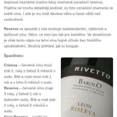
doposud neznámé značce kávy znamená označení reserva.
Pojďme se trochu detailněji podívat, co toto označení znamená ve
světě vína. I zde je mu totiž dávána váha a často větší než
zasloužená.
Reserva
ve spoustě z nás evokuje nadstandardní, výběrové a
špičkové víno. Něco, co není jen tak pro každého. Ve skutečnosti
je však tento nápis na lahvi vína hojně užíván bez hlubšího
opodstatnění. Stručný přehled, jak to funguje:
Španělsko:
Crianza
– červené víno musí
zrát 2, roky z čehož 6 měsíců v
sudu. Bílé a rosé musí zrát 1
rok a z toho 6 měsíců v sudu.
Reserva
– červené víno zraje
3 roky, z čehož 1 rok v
dubovém sudu. Bílá a rosé pak
2 roky, z čehož 6 měsíců v
sudu.
Gran Reserva
– vyrábí se