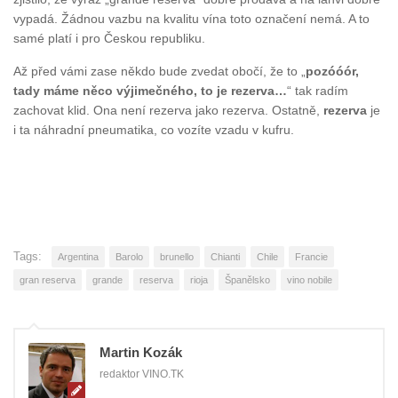
vypadá. Žádnou vazbu na kvalitu vína toto označení nemá. A to
samé platí i pro Českou republiku.
Až před vámi zase někdo bude zvedat obočí, že to „
pozóóór,
tady máme něco výjimečného, to je rezerva…
“ tak radím
zachovat klid. Ona není rezerva jako rezerva. Ostatně,
rezerva
je
i ta náhradní pneumatika, co vozíte vzadu v kufru.
Tags:
Argentina
Barolo
brunello
Chianti
Chile
Francie
gran reserva
grande
reserva
rioja
Španělsko
vino nobile
Martin Kozák
redaktor VINO.TK