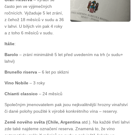
často jen ve výjimečných
ročnících. Vyžaduje 5 let zrání,
z čehož 18 měsíců v sudu a 36
v lahvi. U bílých vín pak 4 roky
a z toho 6 měsíců v sudu.
Itálie
:
Barolo
– zrání minimálně 5 let před uvedením na trh (v sudu+
lahvi)
Brunello riserva
– 6 let po sklizni
Vino Nobile
– 3 roky
Chianti classico
– 24 měsíců
Společným jmenovatelem pak jsou nejkvalitnější hrozny vinařství
či dané polohy použité k výrobě konkrétního vína – reservy.
Země nového světa (Chile, Argentina
atd.). Na každé třetí lahvi
zde také najdeme označení reserva. Znamená to, že víno